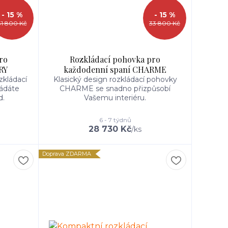
- 15 %
- 15 %
31 800 Kč
33 800 Kč
ro
Rozkládací pohovka pro
RY
každodenní spaní CHARME
zkládací
Klasický design rozkládací pohovky
ládáte
CHARME se snadno přizpůsobí
d.
Vašemu interiéru.
6 - 7 týdnů
28 730 Kč
/
ks
Doprava ZDARMA