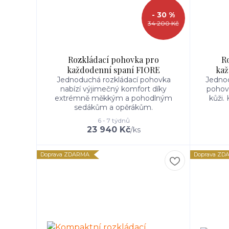
- 30 %
34 200 Kč
Rozkládací pohovka pro
R
každodenní spaní FIORE
kaž
Jednoduchá rozkládací pohovka
Jednod
nabízí výjimečný komfort díky
pohovk
extrémně měkkým a pohodlným
kůži.
sedákům a opěrákům.
6 - 7 týdnů
23 940 Kč
/
ks
Doprava ZDARMA
Doprava ZD