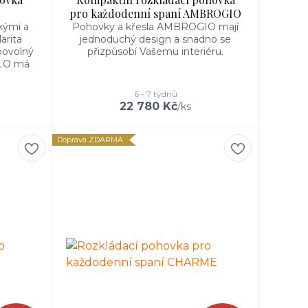
pro každodenní spaní AMBROGIO
kými a
Pohovky a křesla AMBROGIO mají
arita
jednoduchý design a snadno se
bovolný
přizpůsobí Vašemu interiéru.
ALO má
6 - 7 týdnů
22 780 Kč
/
ks
Doprava ZDARMA