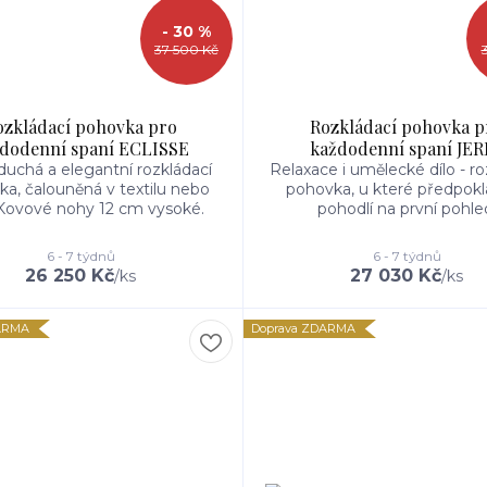
- 30 %
37 500 Kč
ozkládací pohovka pro
Rozkládací pohovka p
dodenní spaní ECLISSE
každodenní spaní JER
uchá a elegantní rozkládací
Relaxace i umělecké dílo - ro
a, čalouněná v textilu nebo
pohovka, u které předpok
 Kovové nohy 12 cm vysoké.
pohodlí na první pohle
6 - 7 týdnů
6 - 7 týdnů
26 250 Kč
27 030 Kč
/
ks
/
ks
ARMA
Doprava ZDARMA