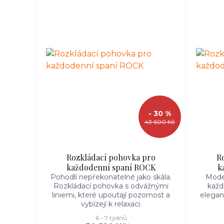
- 30 %
43 600 Kč
Rozkládací pohovka pro
R
každodenní spaní ROCK
k
Pohodlí nepřekonatelné jako skála.
Moder
Rozkládací pohovka s odvážnými
každ
liniemi, které upoutají pozornost a
elegan
vybízejí k relaxaci.
6 - 7 týdnů