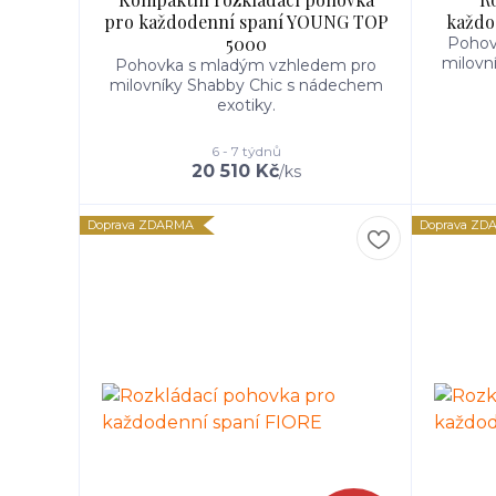
pro každodenní spaní YOUNG TOP
každo
5000
Pohov
milovn
Pohovka s mladým vzhledem pro
milovníky Shabby Chic s nádechem
exotiky.
6 - 7 týdnů
20 510 Kč
/
ks
Doprava ZDARMA
Doprava ZD