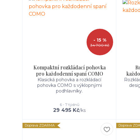
- 15 %
34 700 Kč
Kompaktní rozkládací pohovka
R
pro každodenní spaní COMO
každo
Klasická pohovka a rozkládací
Rozklá
pohovka COMO s výklopnými
desi
podhlavníky.
6 - 7 týdnů
29 495 Kč
/
ks
Doprava ZDARMA
Doprava ZD