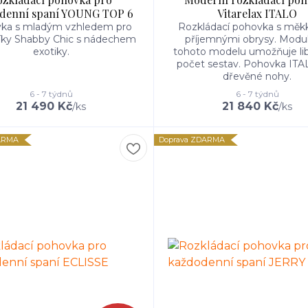
denní spaní YOUNG TOP 6
Vitarelax ITALO
ka s mladým vzhledem pro
Rozkládací pohovka s měk
íky Shabby Chic s nádechem
příjemnými obrysy. Modul
exotiky.
tohoto modelu umožňuje li
počet sestav. Pohovka IT
dřevěné nohy.
6 - 7 týdnů
6 - 7 týdnů
21 490 Kč
21 840 Kč
/
ks
/
ks
ARMA
Doprava ZDARMA