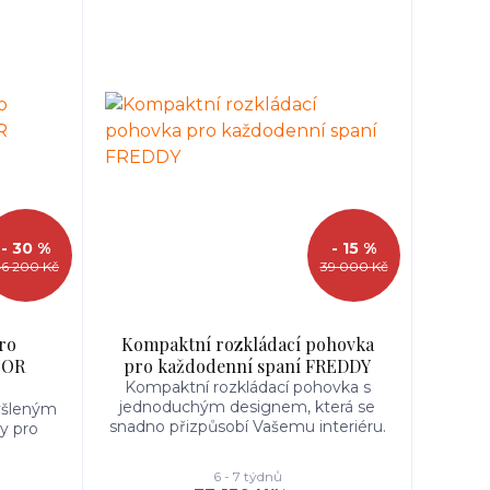
- 30 %
- 15 %
6 200 Kč
39 000 Kč
ro
Kompaktní rozkládací pohovka
TOR
pro každodenní spaní FREDDY
Kompaktní rozkládací pohovka s
jednoduchým designem, která se
yšleným
snadno přizpůsobí Vašemu interiéru.
y pro
6 - 7 týdnů