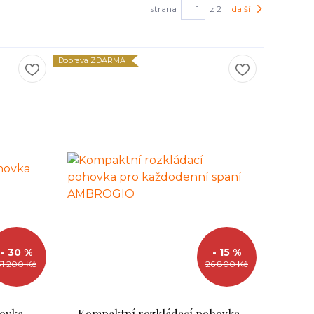
strana
z 2
další
Doprava ZDARMA
- 30 %
- 15 %
31 200 Kč
26 800 Kč
ovka
Kompaktní rozkládací pohovka