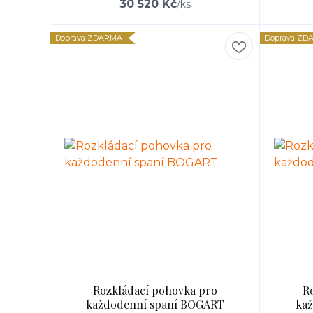
30 520 Kč
/
ks
Doprava ZDARMA
Doprava ZD
Rozkládací pohovka pro
R
každodenní spaní BOGART
ka