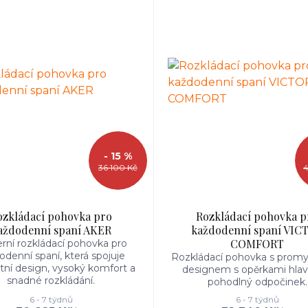
- 15 %
36 100 Kč
4
ozkládací pohovka pro
Rozkládací pohovka p
aždodenní spaní AKER
každodenní spaní VIC
COMFORT
ní rozkládací pohovka pro
odenní spaní, která spojuje
Rozkládací pohovka s prom
tní design, vysoký komfort a
designem s opěrkami hlav
snadné rozkládání.
pohodlný odpočinek.
6 - 7 týdnů
6 - 7 týdnů