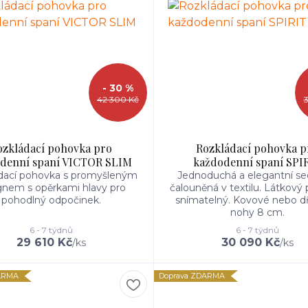
- 30 %
42 300 Kč
ozkládací pohovka pro
Rozkládací pohovka p
denní spaní VICTOR SLIM
každodenní spaní SPI
dací pohovka s promyšleným
Jednoduchá a elegantní se
gnem s opěrkami hlavy pro
čalouněná v textilu. Látkový 
pohodlný odpočinek.
snímatelný. Kovové nebo d
nohy 8 cm.
6 - 7 týdnů
6 - 7 týdnů
29 610 Kč
30 090 Kč
/
ks
/
ks
ARMA
Doprava ZDARMA