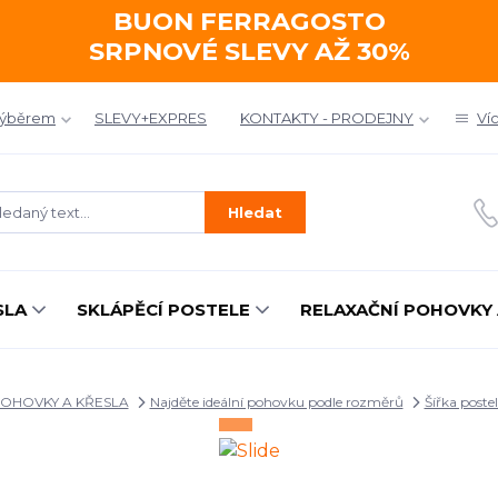
BUON FERRAGOSTO
SRPNOVÉ SLEVY AŽ 30%
výběrem
SLEVY+EXPRES
KONTAKTY - PRODEJNY
Ví
Hledat
SLA
SKLÁPĚCÍ POSTELE
RELAXAČNÍ POHOVKY 
OHOVKY A KŘESLA
Najděte ideální pohovku podle rozměrů
Šířka postel