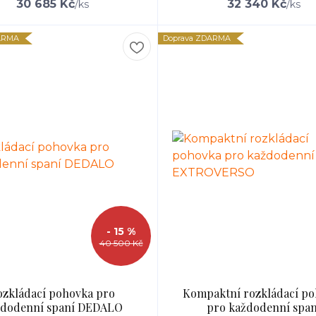
30 685 Kč
32 340 Kč
/
ks
/
ks
ARMA
Doprava ZDARMA
- 15 %
40 500 Kč
ozkládací pohovka pro
Kompaktní rozkládací p
ždodenní spaní DEDALO
pro každodenní span