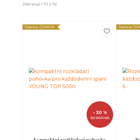
Zobrazuji 1-72 z 112
Doprava ZDARMA
Doprava ZD
- 30 %
29 300 Kč
Kompaktní rozkládací pohovka
R