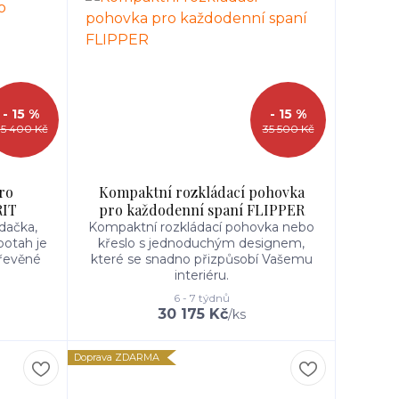
- 15 %
- 15 %
35 400 Kč
35 500 Kč
ro
Kompaktní rozkládací pohovka
RIT
pro každodenní spaní FLIPPER
dačka,
Kompaktní rozkládací pohovka nebo
potah je
křeslo s jednoduchým designem,
řevěné
které se snadno přizpůsobí Vašemu
interiéru.
6 - 7 týdnů
30 175 Kč
/
ks
Doprava ZDARMA