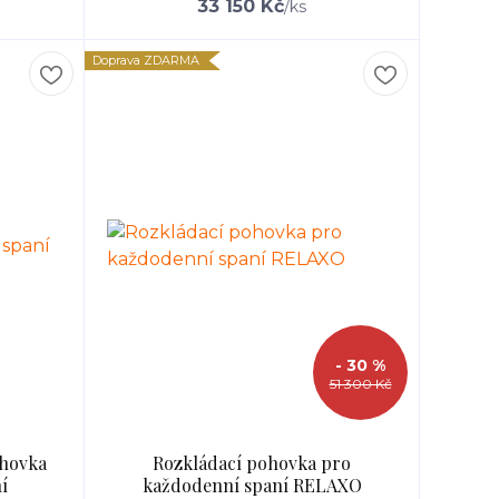
33 150 Kč
/
ks
Doprava ZDARMA
- 30 %
51 300 Kč
ohovka
Rozkládací pohovka pro
í
každodenní spaní RELAXO