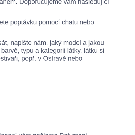
otahem. Doporučujeme vám následující
lete poptávku pomocí chatu nebo
sát, napište nám, jaký model a jakou
vě, typu a kategorii látky, látku si
stivaři, popř. v Ostravě nebo