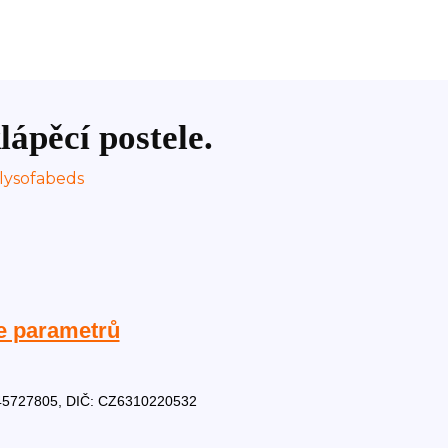
lápěcí postele.
e parametrů
Č: 45727805, DIČ: CZ6310220532