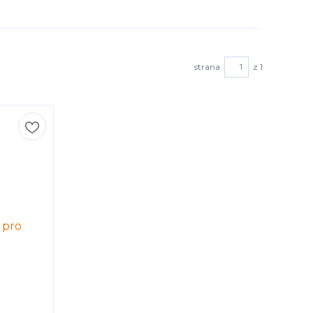
strana
z 1