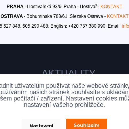
PRAHA -
Hostivařská 92/6, Praha - Hostivař -
KONTAKT
OSTRAVA -
Bohumínská 788/61, Slezská Ostrava -
KONTAKT
5 627 848, 605 290 488,
English: +420 737 380 990,
Email:
inf
AKTUALITY
adnit uživatelům používat naše webové stránk
oužíváním našich stránek souhlasíte s ukládá
šem počítači / zařízení. Nastavení cookies mů
nastavení vašeho prohlížeče.
Souhlasím
Nastavení