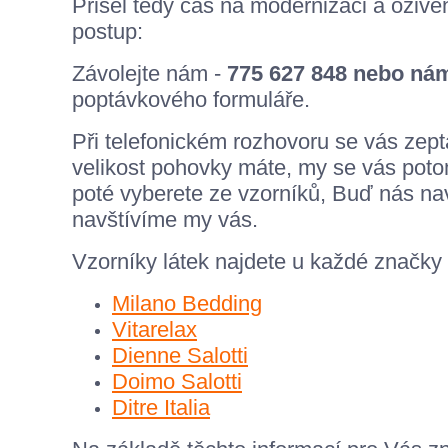
Přišel tedy čas na modernizaci a oživ
postup:
Závolejte nám -
775 627 848 nebo nám
poptávkového formuláře.
Při telefonickém rozhovoru se vás zept
velikost pohovky máte, my se vás potom
poté vyberete ze vzorníků, Buď nás nav
navštívíme my vás.
Vzorníky látek najdete u každé zna
Milano Bedding
Vitarelax
Dienne Salotti
Doimo Salotti
Ditre Italia