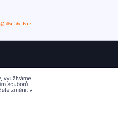
o@allsofabeds.cz
y, využíváme
ním souborů
žete změnit v