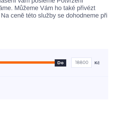
hlasení vám pošleme Potvrzení
odáme. Můžeme Vám ho také přivézt
Na ceně této služby se dohodneme při
Kč
Do