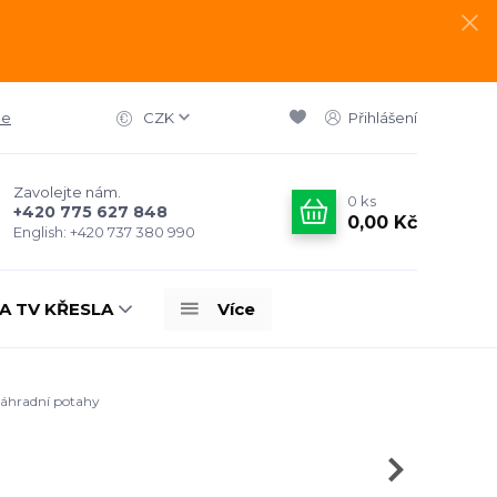
ce
CZK
Přihlášení
Zavolejte nám.
0
ks
+420 775 627 848
0,00 Kč
English: +420 737 380 990
A TV KŘESLA
Více
áhradní potahy