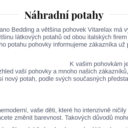
Náhradní potahy
ano Bedding a většina pohovek Vitarelax má vy
inu látkových potahů od obou italských firem je
ho potahu pohovky informujeme zákazníka už při
.
K vašim pohovkám je 
zhled vaší pohovky a mnoho našich zákazníků, k
i si nový potah, podle svých současných předst
emoderní, vaše děti, které ho intenzivně ničily a
chcete změnit barevnost. Takových důvodů moho