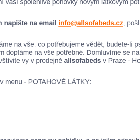
ení vaší spolehlivé pohovky novým látkovým p
 napište na email
info@allsofabeds.cz
, poš
áme na vše, co potřebujeme vědět, budete-li p
 doptáme na vše potřebné. Domluvíme se na bar
štívite vy v prodejně
allsofabeds
v Praze - Ho
čky v menu - POTAHOVÉ LÁTKY: