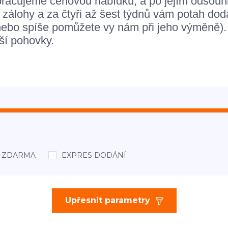
zpracujeme cenovou nabídku, a po jejím odsou
m zálohy a za čtyři až šest týdnů vám potah d
bo spíše pomůžete vy nám při jeho výměně). 
ší pohovky.
áž ZDARMA
EXPRES DODÁNÍ
Upřesnit parametry