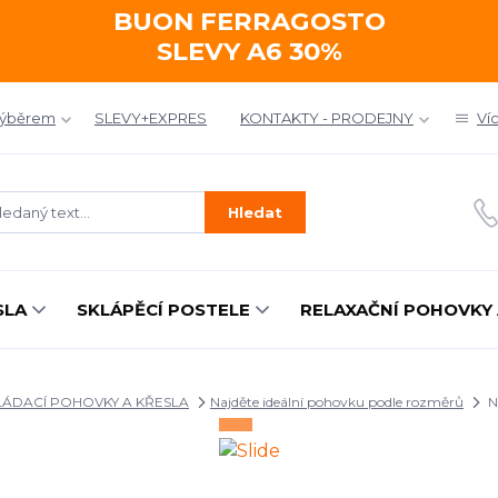
BUON FERRAGOSTO
SLEVY A6 30%
výběrem
SLEVY+EXPRES
KONTAKTY - PRODEJNY
Ví
Hledat
SLA
SKLÁPĚCÍ POSTELE
RELAXAČNÍ POHOVKY 
ÁDACÍ POHOVKY A KŘESLA
Najděte ideální pohovku podle rozměrů
N