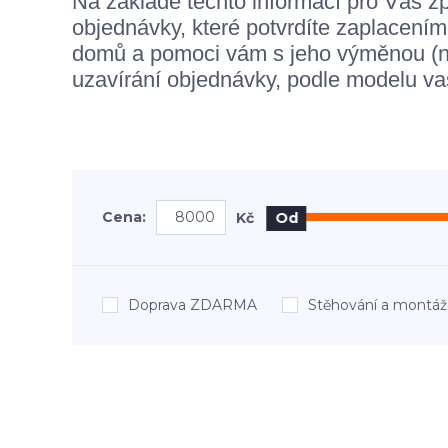
Na základě těchto informací pro Vás 
objednávky, které potvrdíte zaplacení
domů a pomoci vám s jeho výměnou (ne
uzavírání objednávky, podle modelu va
Cena:
Kč
Od
Doprava ZDARMA
Stěhování a mont