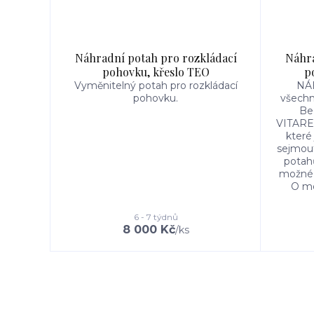
Náhradní potah pro rozkládací
Náhra
pohovku, křeslo TEO
p
Vyměnitelný potah pro rozkládací
NÁ
pohovku.
všechn
Be
VITARE
které
sejmout
potahů
možné c
O mo
6 - 7 týdnů
8 000 Kč
/
ks