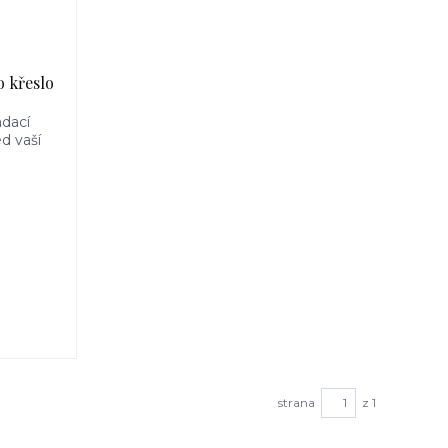
 křeslo
ádací
d vaší
strana
z 1