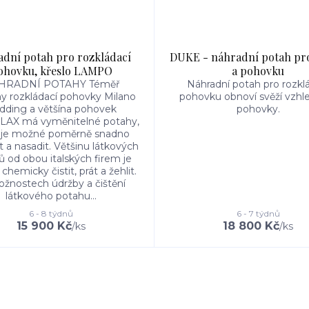
dní potah pro rozkládací
DUKE - náhradní potah pro
ohovku, křeslo LAMPO
a pohovku
HRADNÍ POTAHY Téměř
Náhradní potah pro rozkl
y rozkládací pohovky Milano
pohovku obnoví svěží vzhle
dding a většína pohovek
pohovky.
LAX má vyměnitelné potahy,
 je možné poměrně snadno
 a nasadit. Většinu látkových
 od obou italských firem je
hemicky čistit, prát a žehlit.
žnostech údržby a čištění
látkového potahu...
6 - 8 týdnů
6 - 7 týdnů
15 900 Kč
18 800 Kč
/
ks
/
ks