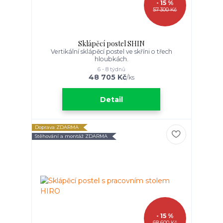
- 15 %
57 300 Kč
Sklápěcí postel SHIN
Vertikální sklápěcí postel ve skříni o třech
hloubkách.
6 - 8 týdnů
48 705 Kč
/
ks
Detail
Doprava ZDARMA
Stěhování a montáž ZDARMA
- 15 %
68 600 Kč