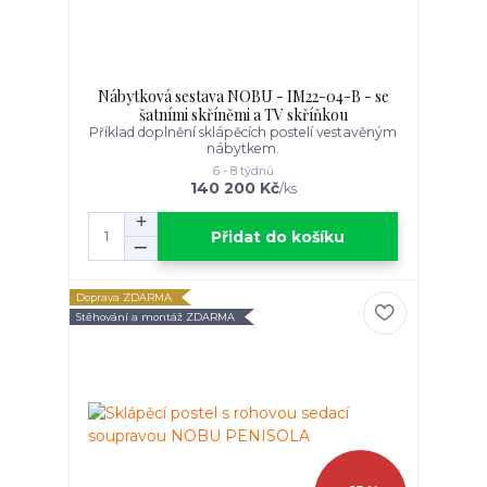
Nábytková sestava NOBU - IM22-04-B - se
šatními skříněmi a TV skříňkou
Příklad doplnění sklápěcích postelí vestavěným
nábytkem.
6 - 8 týdnů
140 200 Kč
/
ks
Přidat do košíku
Doprava ZDARMA
Stěhování a montáž ZDARMA