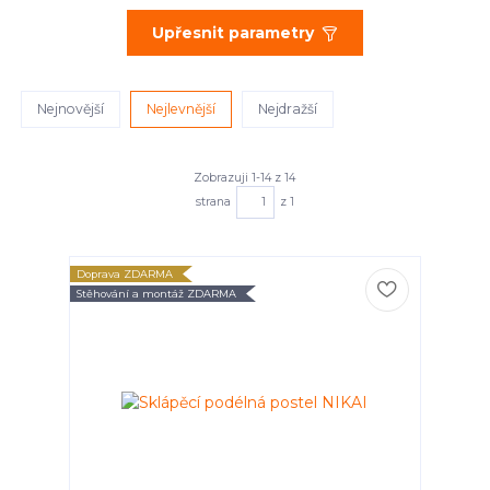
Upřesnit parametry
Nejnovější
Nejlevnější
Nejdražší
Zobrazuji 1-14 z 14
strana
z 1
Doprava ZDARMA
Stěhování a montáž ZDARMA