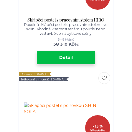
Sklápěcí postel s pracovním stolem HIRO
Podélná sklápěcí postel s pracovním stolem, ve
skříni, vhodná k samostatnému použití nebo
vestavbě do nábytkové stěny.
6 - 8 týdnů
58 310 Kč
/
ks
Detail
Doprava ZDARMA
Stěhování a montáž ZDARMA
- 15 %
97 200 Kč