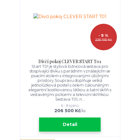
- 9 %
226 100 Kč
Dívčí pokoj CLEVER START T01
Start T01 je stylová ložnicová sestava pro
dospívající dívku s parádním vznášejícím se
psacím stolem s integrovanými úložnými
prostory Soupravu doplňuje velká
jednolůžková postel s čelem čalouněným
elegantní kostkovanou látkou a šatní skříň s
vestavěnými policemi a televizní skříňkou.
Sestava T01, n...
6 - 8 týdnů
206 500 Kč
/
ks
Detail