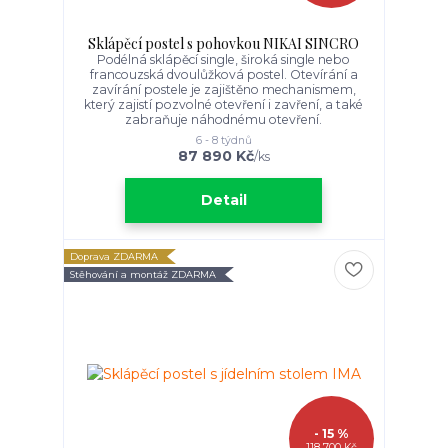
Sklápěcí postel s pohovkou NIKAI SINCRO
Podélná sklápěcí single, široká single nebo
francouzská dvoulůžková postel. Otevírání a
zavírání postele je zajištěno mechanismem,
který zajistí pozvolné otevření i zavření, a také
zabraňuje náhodnému otevření.
6 - 8 týdnů
87 890 Kč
/
ks
Detail
Doprava ZDARMA
Stěhování a montáž ZDARMA
- 15 %
118 700 Kč