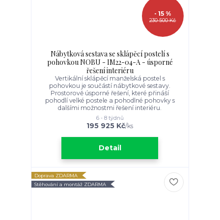
- 15 %
230 500 Kč
Nábytková sestava se sklápěcí postelí s
pohovkou NOBU - IM22-04-A - úsporné
řešení interiéru
Vertikální sklápěcí manželská postel s
pohovkou je součástí nábytkové sestavy.
Prostorově úsporné řešení, které přináší
pohodlí velké postele a pohodlné pohovky s
dalšími možnostmi řešení interiéru.
6 - 8 týdnů
195 925 Kč
/
ks
Detail
Doprava ZDARMA
Stěhování a montáž ZDARMA