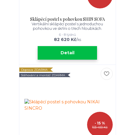
Sklápěcí postel s pohovkou SHIN SOFA
Vertikální sklápěcí postel s jednoduchou
pohovkou ve skříni o třech hloubkách.
6 - 8 týdnů
82 620 Kč
/
ks
Detail
Doprava ZDARMA
Stěhování a montáž ZDARMA
- 15 %
103 400 Kč