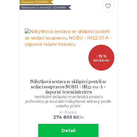
Doprava ZDARMA
Stěhování a montáž ZDARMA
- 15 %
323 300 Kč
Nábytková sestava se sklápěcí postelí se
sedací soupravou NOBU - IM22-01-A -
úsporné řešení interiéru
Vertikální sklápěcí manželská postel s
pohovkou je součástí nábytkové sestavy podle
vašeho přání.
6 - 8 týdnů
274 805 Kč
/
ks
Detail