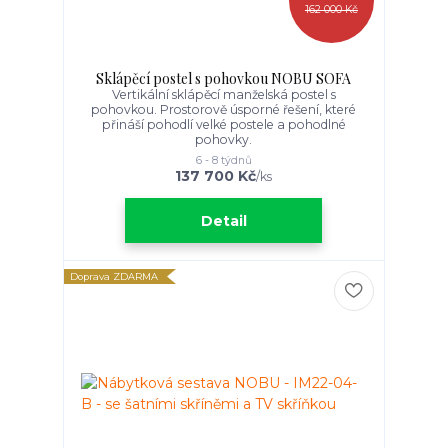
162 000 Kč
Sklápěcí postel s pohovkou NOBU SOFA
Vertikální sklápěcí manželská postel s
pohovkou. Prostorově úsporné řešení, které
přináší pohodlí velké postele a pohodlné
pohovky.
6 - 8 týdnů
137 700 Kč
/
ks
Detail
Doprava ZDARMA