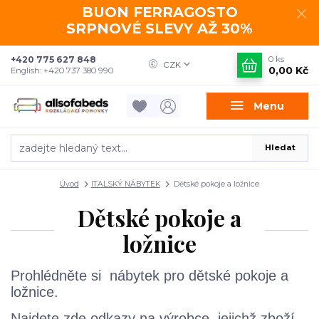
BUON FERRAGOSTO
SRPNOVÉ SLEVY AŽ 30%
+420 775 627 848
0
ks
CZK
0,00 Kč
English: +420 737 380 990
Menu
Hledat
Úvod
ITALSKÝ NÁBYTEK
Dětské pokoje a ložnice
Dětské pokoje a
ložnice
Prohlédněte si nábytek pro dětské pokoje a
ložnice.
Najdete zde odkazy na výrobce, jejichž zboží