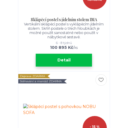
Sklápěcí postel s jídelním stolem IMA
Vertikální sklápěcí postel s vyklápěcím jídelním
stolem. Skříň postele o třech hloubkách je
možné použít sanostatně nebo použít v
nábytkové sestavě.
6 - 8 týdnů
100 895 Kč
/
ks
Detail
Doprava ZDARMA
Stěhování a montáž ZDARMA
- 15 %