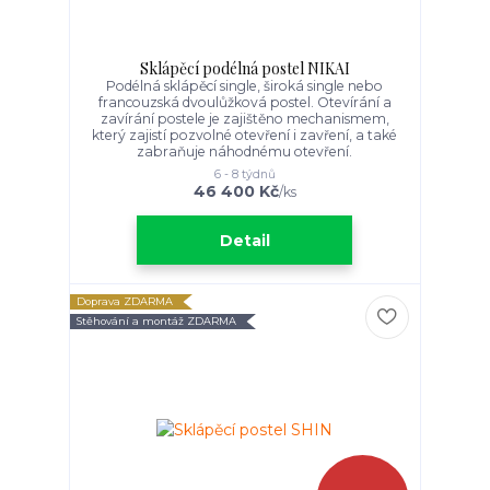
Sklápěcí podélná postel NIKAI
Podélná sklápěcí single, široká single nebo
francouzská dvoulůžková postel. Otevírání a
zavírání postele je zajištěno mechanismem,
který zajistí pozvolné otevření i zavření, a také
zabraňuje náhodnému otevření.
6 - 8 týdnů
46 400 Kč
/
ks
Detail
Doprava ZDARMA
Stěhování a montáž ZDARMA