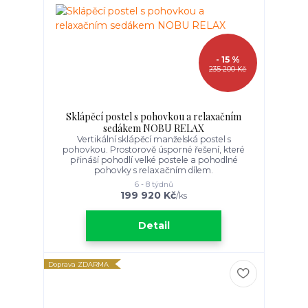
- 15 %
235 200 Kč
Sklápěcí postel s pohovkou a relaxačním
sedákem NOBU RELAX
Vertikální sklápěcí manželská postel s
pohovkou. Prostorově úsporné řešení, které
přináší pohodlí velké postele a pohodlné
pohovky s relaxačním dílem.
6 - 8 týdnů
199 920 Kč
/
ks
Detail
Doprava ZDARMA