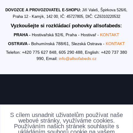
DOVOZCE A PROVOZOVATEL E-SHOPU:
Jiří Valeš, Špirkova 526/6,
Praha 12 - Kamýk, 142 00, IČ: 45727805, DIČ: CZ6310220532
Vyzkoušejte si rozkládací pohovky allsofabeds:
PRAHA -
Hostivařská 92/6, Praha - Hostivař -
KONTAKT
OSTRAVA -
Bohumínská 788/61, Slezská Ostrava -
KONTAKT
Telefon: +420 775 627 848, 605 290 488,
English: +420 737 380
990,
Email:
info@allsofabeds.cz
AKTUALITY
S cílem usnadnit uživatelům používat naše
webové stránky, využíváme cookies.
Používáním našich stránek souhlasíte s
ukládáním souborů cookie na vašem