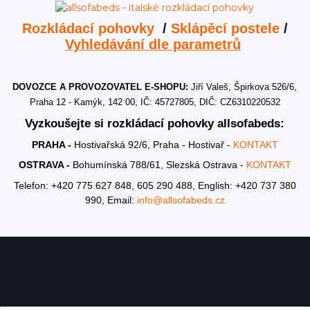
Rozkládací pohovky
/
Sklápěcí postele
/
Vyhledávání dle parametrů
DOVOZCE A PROVOZOVATEL E-SHOPU:
Jiří Valeš, Špirkova 526/6,
Praha 12 - Kamýk, 142 00, IČ: 45727805, DIČ: CZ6310220532
Vyzkoušejte si rozkládací pohovky allsofabeds:
PRAHA -
Hostivařská 92/6, Praha - Hostivař -
KONTAKT
OSTRAVA -
Bohumínská 788/61, Slezská Ostrava -
KONTAKT
Telefon: +420 775 627 848, 605 290 488,
English: +420 737 380
990,
Email:
info@allsofabeds.cz