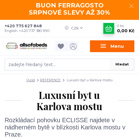
BUON FERRAGOSTO
SRPNOVÉ SLEVY AŽ 30%
+420 775 627 848
0
ks
CZK
0,00 Kč
English: +420 737 380 990
Menu
Hledat
Úvod
REFERENCE
Luxusní byt u Karlova mostu
Luxusní byt u
Karlova mostu
Rozkládací pohovku ECLISSE najdete v
nádherném bytě v blízkosti Karlova mostu v
Praze.