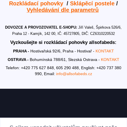
Rozkládací pohovky
/
Sklápěcí postele
/
Vyhledávání dle parametrů
DOVOZCE A PROVOZOVATEL E-SHOPU:
Jiří Valeš, Špirkova 526/6,
Praha 12 - Kamýk, 142 00, IČ: 45727805, DIČ: CZ6310220532
Vyzkoušejte si rozkládací pohovky allsofabeds:
PRAHA -
Hostivařská 92/6, Praha - Hostivař -
KONTAKT
OSTRAVA -
Bohumínská 788/61, Slezská Ostrava -
KONTAKT
Telefon: +420 775 627 848, 605 290 488,
English: +420 737 380
990,
Email:
info@allsofabeds.cz
AKTUALITY