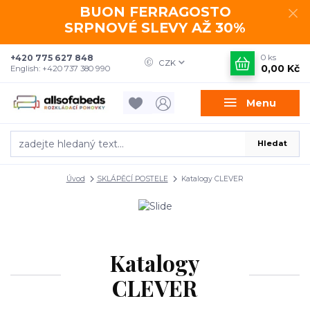
BUON FERRAGOSTO
SRPNOVÉ SLEVY AŽ 30%
+420 775 627 848
0
ks
CZK
0,00 Kč
English: +420 737 380 990
Menu
Hledat
Úvod
SKLÁPĚCÍ POSTELE
Katalogy CLEVER
Katalogy
CLEVER