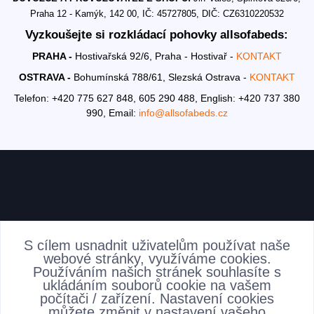
Praha 12 - Kamýk, 142 00, IČ: 45727805, DIČ: CZ6310220532
Vyzkoušejte si rozkládací pohovky allsofabeds:
PRAHA -
Hostivařská 92/6, Praha - Hostivař -
KONTAKT
OSTRAVA -
Bohumínská 788/61, Slezská Ostrava -
KONTAKT
Telefon: +420 775 627 848, 605 290 488,
English: +420 737 380
990,
Email:
info@allsofabeds.cz
AKTUALITY
S cílem usnadnit uživatelům používat naše
webové stránky, využíváme cookies.
Používáním našich stránek souhlasíte s
ukládáním souborů cookie na vašem
počítači / zařízení. Nastavení cookies
můžete změnit v nastavení vašeho