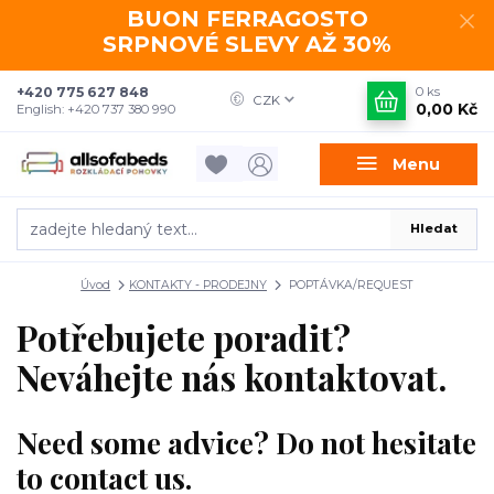
BUON FERRAGOSTO
SRPNOVÉ SLEVY AŽ 30%
+420 775 627 848
0
ks
CZK
0,00 Kč
English: +420 737 380 990
Menu
Hledat
Úvod
KONTAKTY - PRODEJNY
POPTÁVKA/REQUEST
Potřebujete poradit?
Neváhejte nás kontaktovat.
Need some advice? Do not hesitate
to contact us.