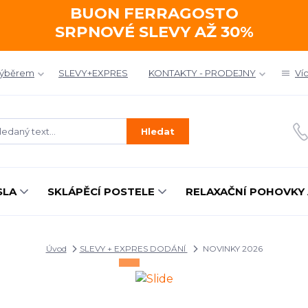
BUON FERRAGOSTO
SRPNOVÉ SLEVY AŽ 30%
výběrem
SLEVY+EXPRES
KONTAKTY - PRODEJNY
Ví
Hledat
SLA
SKLÁPĚCÍ POSTELE
RELAXAČNÍ POHOVKY 
Úvod
SLEVY + EXPRES DODÁNÍ
NOVINKY 2026