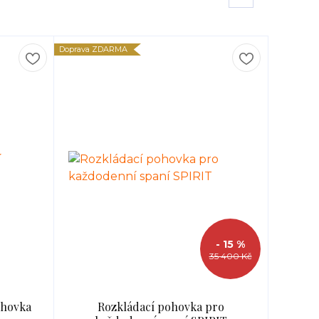
Doprava ZDARMA
- 15 %
35 400 Kč
ohovka
Rozkládací pohovka pro