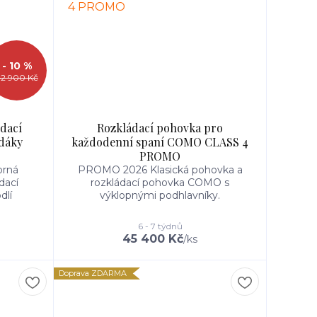
- 10 %
2 900 Kč
dací
Rozkládací pohovka pro
edáky
každodenní spaní COMO CLASS 4
PROMO
orná
PROMO 2026 Klasická pohovka a
dací
rozkládací pohovka COMO s
dlí
výklopnými podhlavníky.
6 - 7 týdnů
45 400 Kč
/
ks
Doprava ZDARMA