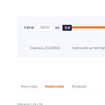
Cena:
Kč
Od
Doprava ZDARMA
Stěhování a mont
Nejnovější
Nejlevnější
Nejdražší
Zobrazuji 1-36 z 36