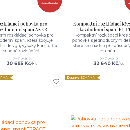
36 100 Kč
3
ozkládací pohovka pro
Kompaktní rozkládací kře
aždodenní spaní AKER
každodenní spaní FLI
ní rozkládací pohovka pro
Kompaktní rozkládací křesl
odenní spaní, která spojuje
pohovka s jednoduchým de
tní design, vysoký komfort a
které se snadno přizpůsobí
snadné rozkládání.
interiéru.
6 - 7 týdnů
6 - 7 týdnů
30 685 Kč
32 640 Kč
/
ks
/
ks
ARMA
Doprava ZDARMA