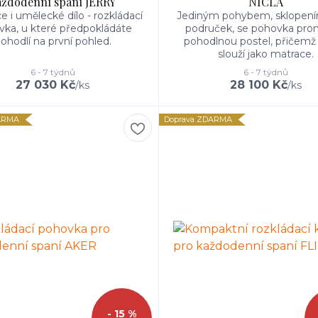
aždodenní spaní JERRY
NICLA
e i umělecké dílo - rozkládací
Jediným pohybem, sklopen
ka, u které předpokládáte
područek, se pohovka pro
ohodlí na první pohled.
pohodlnou postel, přičemž
slouží jako matrace.
6 - 7 týdnů
6 - 7 týdnů
27 030 Kč
28 100 Kč
/
ks
/
ks
ARMA
Doprava ZDARMA
- 15 %