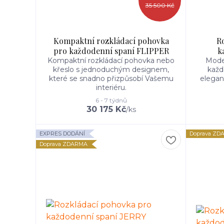
35 500 Kč
Kompaktní rozkládací pohovka
R
pro každodenní spaní FLIPPER
k
Kompaktní rozkládací pohovka nebo
Moder
křeslo s jednoduchým designem,
každ
které se snadno přizpůsobí Vašemu
elegan
interiéru.
6 - 7 týdnů
30 175 Kč
/
ks
EXPRES DODÁNÍ
Doprava ZD
Doprava ZDARMA