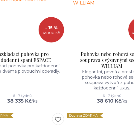
- 15 %
45 100 Kč
4
ozkládací pohovka pro
Pohovka nebo rohová se
ždodenní spaní ESPACE
souprava s výsuvnými s
WILLIAM
dací pohovka pro každodenní
e dvěma plovoucími opěradly.
Elegantní, pevná a prost
pohovka nebo rohová se
souprava vytvoří z poho
každodenní luxus.
6 - 7 týdnů
6 - 7 týdnů
38 335 Kč
38 610 Kč
/
ks
/
ks
ARMA
Doprava ZDARMA