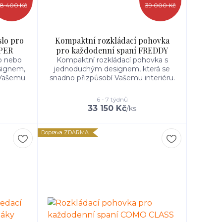
8 400 Kč
39 000 Kč
slo pro
Kompaktní rozkládací pohovka
PPER
pro každodenní spaní FREDDY
o nebo
Kompaktní rozkládací pohovka s
signem,
jednoduchým designem, která se
 Vašemu
snadno přizpůsobí Vašemu interiéru.
6 - 7 týdnů
33 150 Kč
/
ks
Doprava ZDARMA