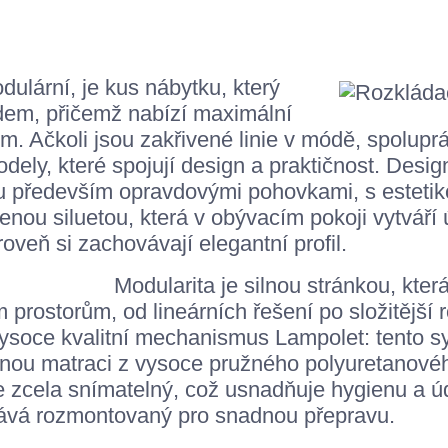
ulární, je kus nábytku, který
dem, přičemž nabízí maximální
em. Ačkoli jsou zakřivené linie v módě, spolu
dely, které spojují design a praktičnost. Desig
u především opravdovými pohovkami, s estetikou,
ou siluetou, která v obývacím pokoji vytváří 
roveň si zachovávají elegantní profil.
Modularita je silnou stránkou, kte
 prostorům, od lineárních řešení po složitější 
ysoce kvalitní mechanismus Lampolet: tento 
lnou matraci z vysoce pružného polyuretanové
je zcela snímatelný, což usnadňuje hygienu a ú
dává rozmontovaný pro snadnou přepravu.