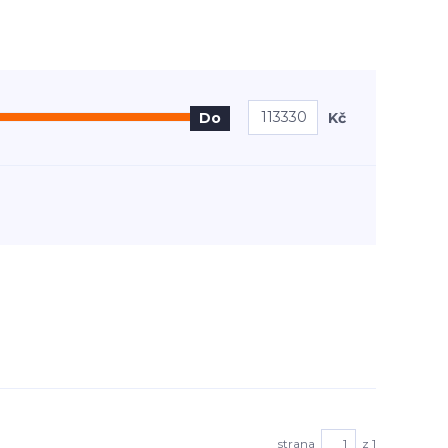
Kč
Do
strana
z 1