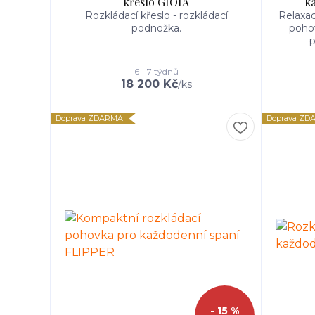
křeslo GIOIA
k
Rozkládací křeslo - rozkládací
Relaxac
podnožka.
pohov
p
6 - 7 týdnů
18 200 Kč
/
ks
Doprava ZDARMA
Doprava ZD
- 15 %