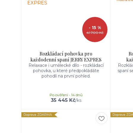
- 15 %
41 700 Kč
Rozkládací pohovka pro
R
každodenní spaní JERRY EXPRES
ka
Relaxace i umělecké dílo - rozkládací
Rozklá
pohovka, u které předpokládáte
spaní s
pohodlí na první pohled.
Po ověření - 14 dnů
35 445 Kč
/
ks
Doprava ZDARMA
Doprava ZD