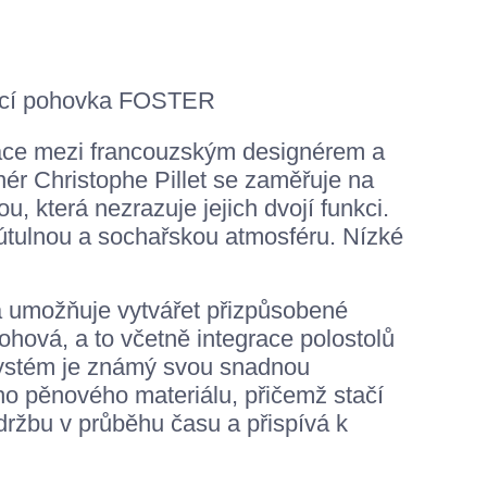
práce mezi francouzským designérem a
nér Christophe Pillet se zaměřuje na
 která nezrazuje jejich dvojí funkci.
útulnou a sochařskou atmosféru. Nízké
rá umožňuje vytvářet přizpůsobené
rohová, a to včetně integrace polostolů
systém je známý svou snadnou
ho pěnového materiálu, přičemž stačí
držbu v průběhu času a přispívá k