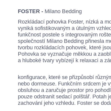
FOSTER -
Milano Bedding
Rozkládací pohovka Foster, nízká a mod
vyniká sofistikovaným a útulným vzhle
funkčnost postele s integrovaným rošt
společností Milano Bedding přinesla mo
tvorbu rozkládacích pohovek, které jso
Pohovka se vyznačuje měkkou a zaoblen
a hluboké tvary vybízejí k relaxaci a zá
konfigurace, které se přizpůsobí různým
nebo dormeuse. Funkčním srdcem je v
obsluhou a zaručuje prostor pro pohod
pouze odstranit sedací polštář. Potah 
zachování jeho vzhledu. Foster se do