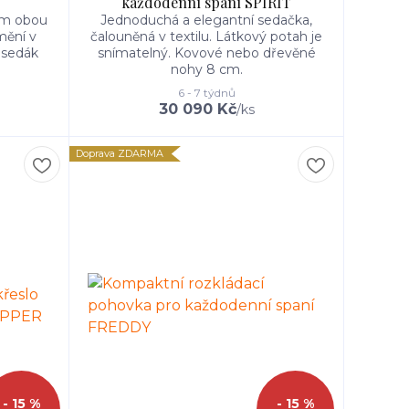
každodenní spaní SPIRIT
ím obou
Jednoduchá a elegantní sedačka,
mění v
čalouněná v textilu. Látkový potah je
 sedák
snímatelný. Kovové nebo dřevěné
nohy 8 cm.
6 - 7 týdnů
30 090 Kč
/
ks
Doprava ZDARMA
- 15 %
- 15 %