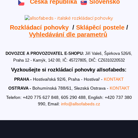
Česká republika
Slovensko
Rozkládací pohovky
/
Sklápěcí postele
/
Vyhledávání dle parametrů
DOVOZCE A PROVOZOVATEL E-SHOPU:
Jiří Valeš, Špirkova 526/6,
Praha 12 - Kamýk, 142 00, IČ: 45727805, DIČ: CZ6310220532
Vyzkoušejte si rozkládací pohovky allsofabeds:
PRAHA -
Hostivařská 92/6, Praha - Hostivař -
KONTAKT
OSTRAVA -
Bohumínská 788/61, Slezská Ostrava -
KONTAKT
Telefon: +420 775 627 848, 605 290 488,
English: +420 737 380
990,
Email:
info@allsofabeds.cz