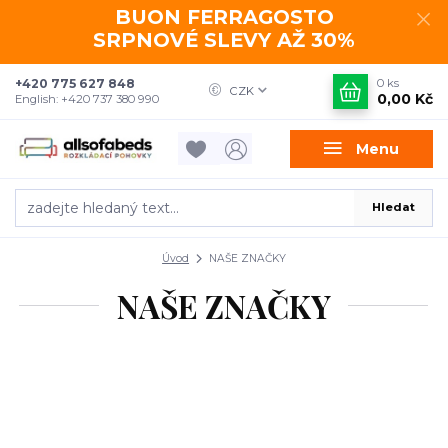
BUON FERRAGOSTO
SRPNOVÉ SLEVY AŽ 30%
+420 775 627 848
0
ks
CZK
0,00 Kč
English: +420 737 380 990
Menu
Hledat
Úvod
NAŠE ZNAČKY
NAŠE ZNAČKY