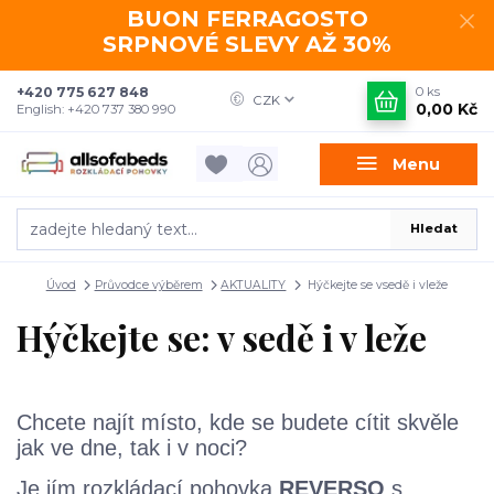
BUON FERRAGOSTO
SRPNOVÉ SLEVY AŽ 30%
+420 775 627 848
0
ks
CZK
0,00 Kč
English: +420 737 380 990
Menu
Hledat
Úvod
Průvodce výběrem
AKTUALITY
Hýčkejte se vsedě i vleže
Hýčkejte se: v sedě i v leže
Chcete najít místo, kde
se budete cítit skvěle
jak ve dne, tak i v noci?
Je jím rozkládací pohovka
REVERSO
s