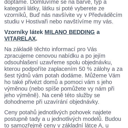
doptáme. Domluvíme se na barvě, typ a
kategorii látky, látku si poté vyberete ze
vzorníků, Buď nás navšívite vy v Předváděcím
studiu v Hostivaři nebo navštívíme my vás.
Vzorníky látek
MILANO BEDDING
a
VITARELAX
.
Na základě těchto informací pro Vás
zpracujeme cenovou nabídku a po jejím
odsouhlašení uzavřeme spolu objednávku,
kterou podpoříte zaplacením 50 % zálohy a za
šest týdnů vám potah dodáme. Můžeme Vám
ho také přivézt domů a pomoci vám s jeho
výměnou (nebo spíše pomůžete vy nám při
jeho výměně). Na ceně této služby se
dohodneme při uzavírání objednávky.
Ceny potahů jednotlivých pohovek najdete
postupně tady a u jednotlivých modelů. Budou
to samozřejmě ceny v základní látce A, u