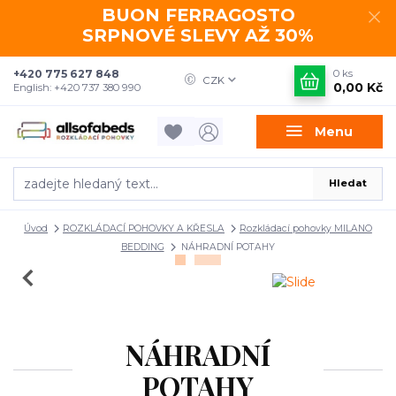
BUON FERRAGOSTO
SRPNOVÉ SLEVY AŽ 30%
+420 775 627 848
0
ks
CZK
0,00 Kč
English: +420 737 380 990
Menu
Hledat
Úvod
ROZKLÁDACÍ POHOVKY A KŘESLA
Rozkládací pohovky MILANO
BEDDING
NÁHRADNÍ POTAHY
NÁHRADNÍ
POTAHY