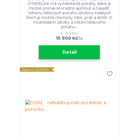
VITARELAX má vyměnitelné potahy, které je
možné poměrně snadno sejmout a nasadit.
Většinu látkových potahů od obou italských
firem je možné chemicky čistit, prát a žehlit. O
možnostech údržby a čištění látkového
potahu...
6 - 8 týdnů
15 900 Kč
/
ks
Detail
Doprava ZDARMA