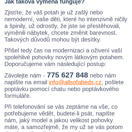
Jak taková výměna funguje?
Zjistíte, že váš potah je už zašlý nebo
nemoderní, vaše děti, které ho intenzivně ničily
a špinily, už odrostly, že jste se přestěhovali,
vyměnili nábytek, chcete změnit barevnost.
Takových důvodů mohou být desítky.
Přišel tedy čas na modernizaci a oživení vaší
spolehlivé pohovky novým látkovým potahem.
Doporučujeme vám následující postup:
775 627 848
Závolejte nám -
nebo nám
napište na email
info@allsofabeds.cz
, pošlete
poptávku pomocí chatu nebo poptávkového
formuláře.
Při telefonování se vás zeptáme na vše, co
potřebujeme vědět, budete-li psát, napište
nám, jaký model a jakou velikost pohovky
máte, a samozřejmě, že my už se vás potom