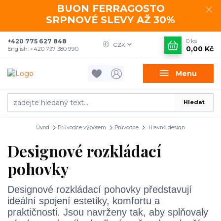
BUON FERRAGOSTO
SRPNOVÉ SLEVY AŽ 30%
+420 775 627 848
0
ks
CZK
0,00 Kč
English: +420 737 380 990
Menu
Hledat
Úvod
Průvodce výběrem
Průvodce
Hlavně design
Designové rozkládací
pohovky
Designové rozkládací pohovky představují
ideální spojení estetiky, komfortu a
praktičnosti. Jsou navrženy tak, aby splňovaly