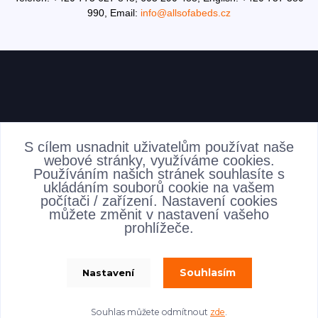
990,
Email:
info@allsofabeds.cz
AKTUALITY
S cílem usnadnit uživatelům používat naše
webové stránky, využíváme cookies.
Používáním našich stránek souhlasíte s
ukládáním souborů cookie na vašem
počítači / zařízení. Nastavení cookies
můžete změnit v nastavení vašeho
prohlížeče.
Souhlasím
Nastavení
allsofabeds
Souhlas můžete odmítnout
zde
.
Vytvořeno na
Eshop-rychle.cz