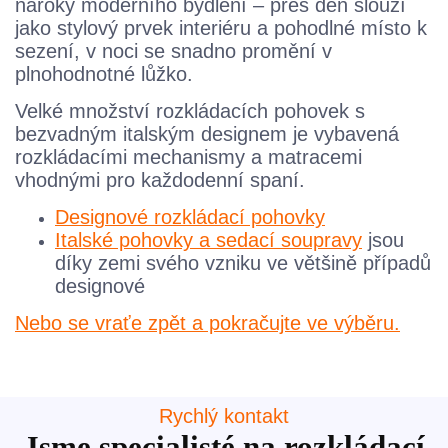
nároky moderního bydlení – přes den slouží
jako stylový prvek interiéru a pohodlné místo k
sezení, v noci se snadno promění v
plnohodnotné lůžko.
Velké množství rozkládacích pohovek s
bezvadným italským designem je vybavená
rozkládacími mechanismy a matracemi
vhodnými pro každodenní spaní.
Designové rozkládací pohovky
Italské pohovky a sedací soupravy
jsou
díky zemi svého vzniku ve většině případů
designové
Nebo se vraťe zpět a pokračujte ve výběru.
Rychlý kontakt
Jsme specialisté na rozkládací