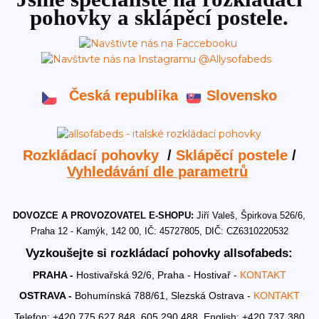
pohovky a sklápěcí postele.
Česká republika
Slovensko
Rozkládací pohovky
/
Sklápěcí postele
/
Vyhledávání dle parametrů
DOVOZCE A PROVOZOVATEL E-SHOPU:
Jiří Valeš, Špirkova 526/6,
Praha 12 - Kamýk, 142 00, IČ: 45727805, DIČ: CZ6310220532
Vyzkoušejte si rozkládací pohovky allsofabeds:
PRAHA -
Hostivařská 92/6, Praha - Hostivař -
KONTAKT
OSTRAVA -
Bohumínská 788/61, Slezská Ostrava -
KONTAKT
Telefon: +420 775 627 848, 605 290 488,
English: +420 737 380