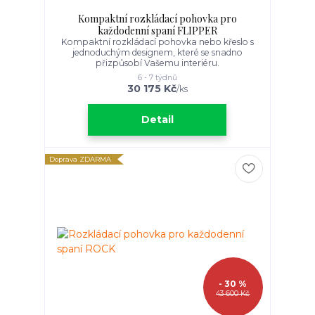
Kompaktní rozkládací pohovka pro
každodenní spaní FLIPPER
Kompaktní rozkládací pohovka nebo křeslo s
jednoduchým designem, které se snadno
přizpůsobí Vašemu interiéru.
6 - 7 týdnů
30 175 Kč
/
ks
Detail
Doprava ZDARMA
- 30 %
43 600 Kč