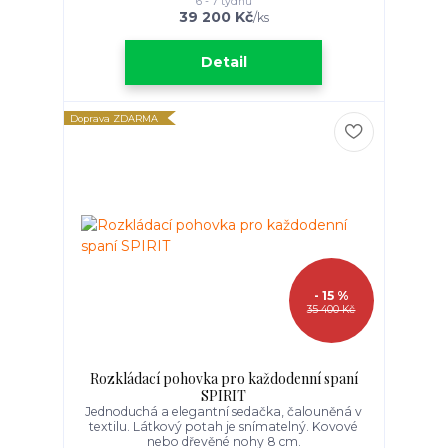
6 - 7 týdnů
39 200 Kč
/
ks
Detail
Doprava ZDARMA
- 15 %
35 400 Kč
Rozkládací pohovka pro každodenní spaní
SPIRIT
Jednoduchá a elegantní sedačka, čalouněná v
textilu. Látkový potah je snímatelný. Kovové
nebo dřevěné nohy 8 cm.