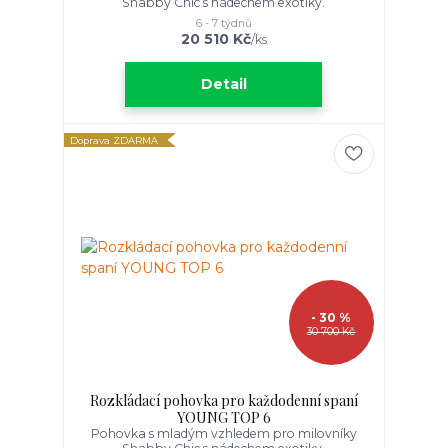
Shabby Chic s nádechem exotiky.
6 - 7 týdnů
20 510 Kč
/
ks
Detail
Doprava ZDARMA
- 30 %
30 700 Kč
Rozkládací pohovka pro každodenní spaní
YOUNG TOP 6
Pohovka s mladým vzhledem pro milovníky