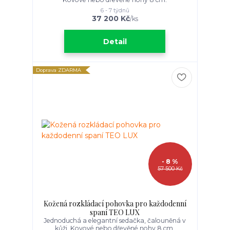
6 - 7 týdnů
37 200 Kč
/
ks
Detail
Doprava ZDARMA
- 8 %
57 500 Kč
Kožená rozkládací pohovka pro každodenní
spaní TEO LUX
Jednoduchá a elegantní sedačka, čalouněná v
kůži. Kovové nebo dřevěné nohy 8 cm.