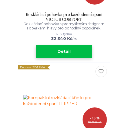
Rozkládací pohovka pro každodenní spaní
VICTOR COMFORT
Rozkládací pohovka s promyšleným designem
s opěrkami hlavy pro pohodlný odpočinek.
6 - 7 týdnů
32 340 Kč
/
ks
Detail
Doprava ZDARMA
- 15 %
38 400 Kč