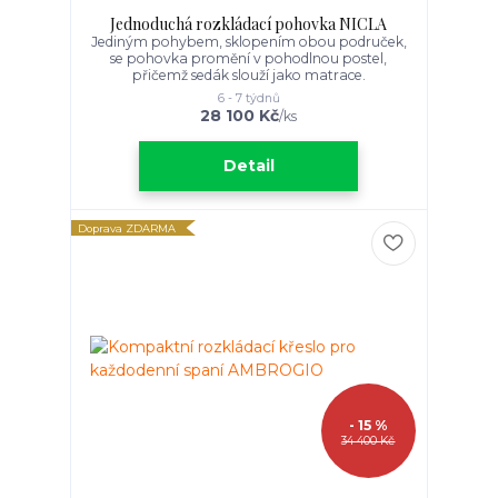
Jednoduchá rozkládací pohovka NICLA
Jediným pohybem, sklopením obou područek,
se pohovka promění v pohodlnou postel,
přičemž sedák slouží jako matrace.
6 - 7 týdnů
28 100 Kč
/
ks
Detail
Doprava ZDARMA
- 15 %
34 400 Kč