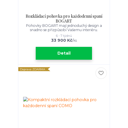
Rozkládací pohovka pro každodenní spaní
BOGART
Pohovky BOGART mají jednoduchý design a
snadno se přizpůsobí Vašemu interiéru.
6 - 7 týdnů
33 900 Kč
/
ks
Detail
Doprava ZDARMA