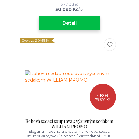
6 - 7 týdnů
30 090 Kč
/
ks
Detail
Doprava ZDARMA
- 10 %
79 500 Kč
Rohová sedací souprava s výsuvným sedákem
WILLIAM PROMO
Elegantní, pevná a prostorná rohová sedací
souprava vytvoří z pohodlí každodenní luxus.