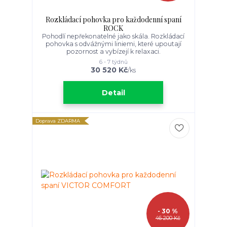
Rozkládací pohovka pro každodenní spaní
ROCK
Pohodlí nepřekonatelné jako skála. Rozkládací
pohovka s odvážnými liniemi, které upoutají
pozornost a vybízejí k relaxaci.
6 - 7 týdnů
30 520 Kč
/
ks
Detail
Doprava ZDARMA
- 30 %
46 200 Kč