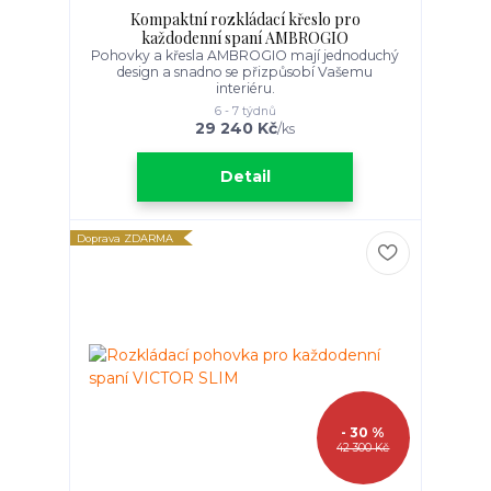
Kompaktní rozkládací křeslo pro
každodenní spaní AMBROGIO
Pohovky a křesla AMBROGIO mají jednoduchý
design a snadno se přizpůsobí Vašemu
interiéru.
6 - 7 týdnů
29 240 Kč
/
ks
Detail
Doprava ZDARMA
- 30 %
42 300 Kč