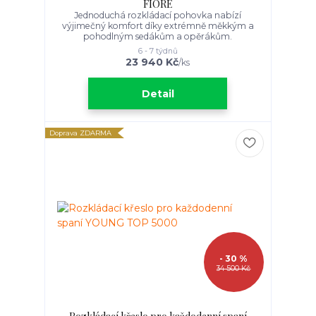
FIORE
Jednoduchá rozkládací pohovka nabízí
výjimečný komfort díky extrémně měkkým a
pohodlným sedákům a opěrákům.
6 - 7 týdnů
23 940 Kč
/
ks
Detail
Doprava ZDARMA
- 30 %
34 500 Kč