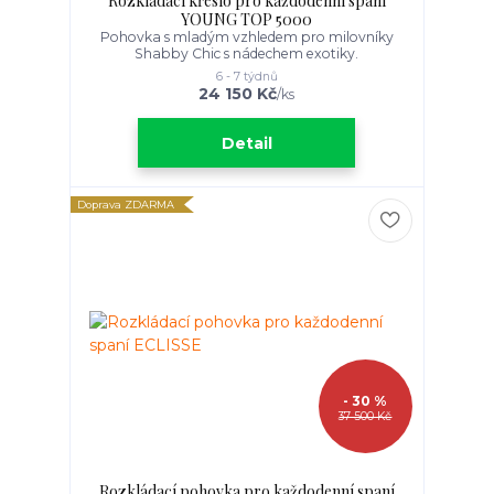
Rozkládací křeslo pro každodenní spaní
YOUNG TOP 5000
Pohovka s mladým vzhledem pro milovníky
Shabby Chic s nádechem exotiky.
6 - 7 týdnů
24 150 Kč
/
ks
Detail
Doprava ZDARMA
- 30 %
37 500 Kč
Rozkládací pohovka pro každodenní spaní