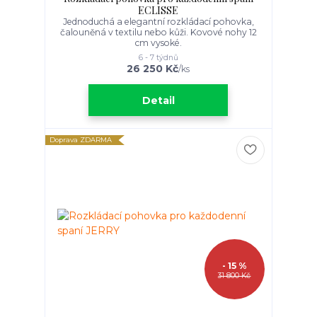
ECLISSE
Jednoduchá a elegantní rozkládací pohovka,
čalouněná v textilu nebo kůži. Kovové nohy 12
cm vysoké.
6 - 7 týdnů
26 250 Kč
/
ks
Detail
Doprava ZDARMA
- 15 %
31 800 Kč