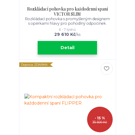
Rozkládací pohovka pro každodenní spaní
VICTOR SLIM
Rozkládací pohovka s promyšleným designem
s opěrkami hlavy pro pohodlný odpočinek.
6 - 7 týdnů
29 610 Kč
/
ks
Detail
Doprava ZDARMA
- 15 %
35 500 Kč