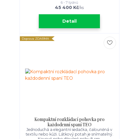
6 - 7 týdnů
45 400 Kč
/
ks
Detail
Doprava ZDARMA
Kompaktní rozkládací pohovka pro
každodenní spaní TEO
Jednoduchá a elegantní sedačka, čalouněná v
textilu nebo kůži. Látkový potah je snímatelný.
Kovové nebo dřevěné nohy 8 cm.