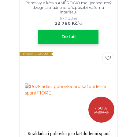
Pohovky a křesla AMBROGIO mají jednoduchý
design a snadno se přizpůsobí Vašemu
interiéru.
6 - 7 týdnů
22 780 Kč
/
ks
Detail
Doprava ZDARMA
- 30 %
34 200 Kč
Rozkládací pohovka pro každodenní spaní