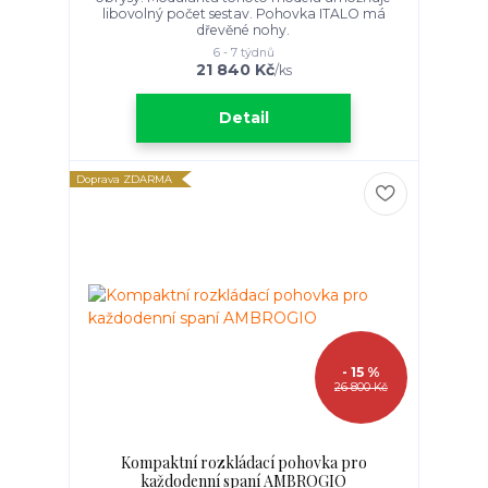
libovolný počet sestav. Pohovka ITALO má
dřevěné nohy.
6 - 7 týdnů
21 840 Kč
/
ks
Detail
Doprava ZDARMA
- 15 %
26 800 Kč
Kompaktní rozkládací pohovka pro
každodenní spaní AMBROGIO