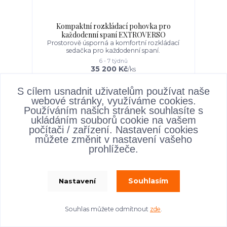
Kompaktní rozkládací pohovka pro
každodenní spaní EXTROVERSO
Prostorově úsporná a komfortní rozkládací
sedačka pro každodenní spaní.
6 - 7 týdnů
35 200 Kč
/
ks
S cílem usnadnit uživatelům používat naše
Detail
webové stránky, využíváme cookies.
Používáním našich stránek souhlasíte s
ukládáním souborů cookie na vašem
EXPRES DODÁNÍ
počítači / zařízení. Nastavení cookies
Doprava ZDARMA
můžete změnit v nastavení vašeho
prohlížeče.
Souhlasím
Nastavení
Souhlas můžete odmítnout
zde
.
- 15 %
41 700 Kč