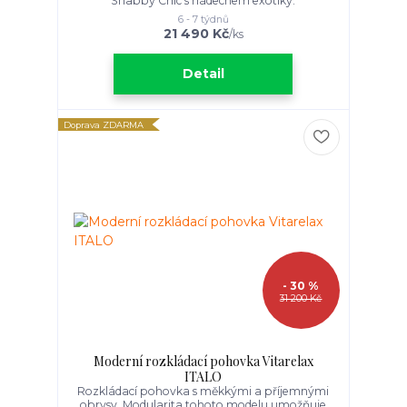
Shabby Chic s nádechem exotiky.
6 - 7 týdnů
21 490 Kč
/
ks
Detail
Doprava ZDARMA
- 30 %
31 200 Kč
Moderní rozkládací pohovka Vitarelax
ITALO
Rozkládací pohovka s měkkými a příjemnými
obrysy. Modularita tohoto modelu umožňuje