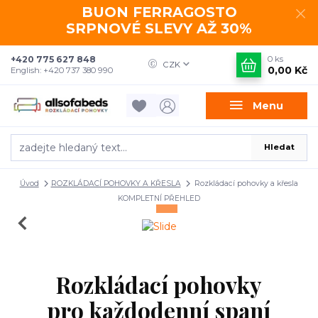
BUON FERRAGOSTO
SRPNOVÉ SLEVY AŽ 30%
+420 775 627 848
0
ks
CZK
0,00 Kč
English: +420 737 380 990
Menu
Hledat
Úvod
ROZKLÁDACÍ POHOVKY A KŘESLA
Rozkládací pohovky a křesla
KOMPLETNÍ PŘEHLED
Rozkládací pohovky
pro každodenní spaní