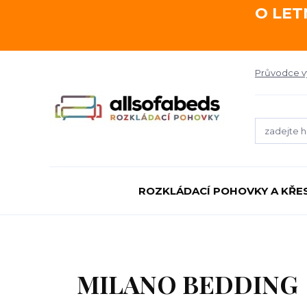
O LET
Průvodce 
ROZKLÁDACÍ POHOVKY A KŘE
MILANO BEDDING