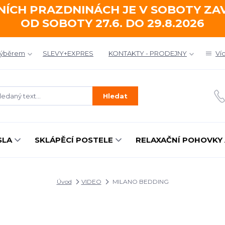
NÍCH PRAZDNINÁCH JE V SOBOTY Z
OD SOBOTY 27.6. DO 29.8.2026
výběrem
SLEVY+EXPRES
KONTAKTY - PRODEJNY
Ví
Hledat
SLA
SKLÁPĚCÍ POSTELE
RELAXAČNÍ POHOVKY 
Úvod
VIDEO
MILANO BEDDING