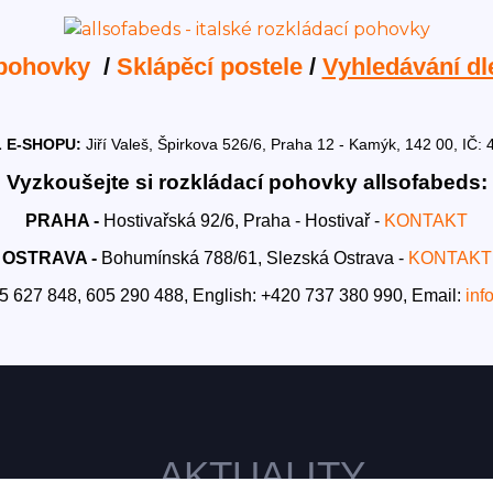
 pohovky
/
Sklápěcí postele
/
Vyhledávání dl
 E-SHOPU:
Jiří Valeš, Špirkova 526/6, Praha 12 - Kamýk, 142 00, I
Vyzkoušejte si rozkládací pohovky allsofabeds:
PRAHA -
Hostivařská 92/6, Praha - Hostivař -
KONTAKT
OSTRAVA -
Bohumínská 788/61, Slezská Ostrava -
KONTAKT
5 627 848, 605 290 488,
English: +420 737 380 990,
Email:
inf
AKTUALITY