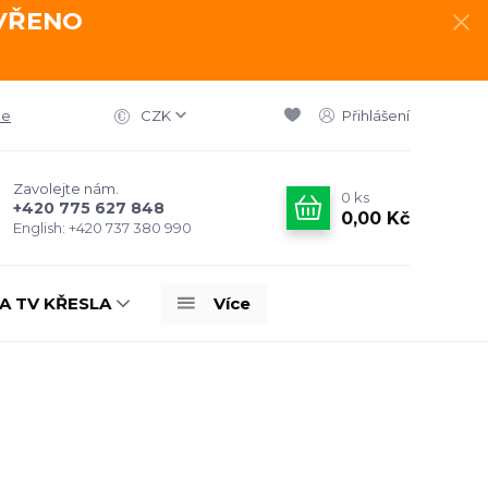
AVŘENO
ce
CZK
Přihlášení
Zavolejte nám.
0
ks
+420 775 627 848
0,00 Kč
English: +420 737 380 990
A TV KŘESLA
Více