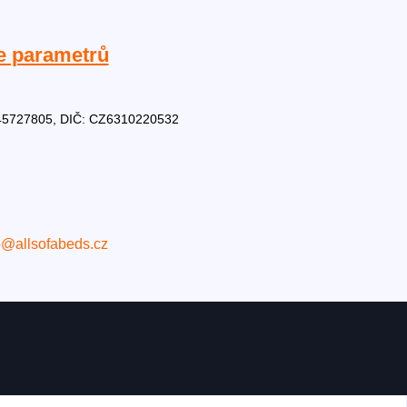
e parametrů
Č: 45727805, DIČ: CZ6310220532
o@allsofabeds.cz