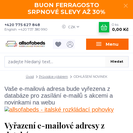
BUON FERRAGOSTO
SRPNOVÉ SLEVY AŽ 30%
+420 775 627 848
0
ks
CZK
0,00 Kč
English: +420 737 380 990
Menu
Hledat
Úvod
Průvodce výběrem
ODHLÁŠENÍ NOVINEK
Vaše e-mailová adresa bude vyřezena z
databáze pro zasílání e-mailů s akcemi a
novinkami na webu
Vyřazení e-mailové adresy z