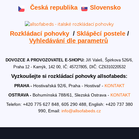
Česká republika
Slovensko
Rozkládací pohovky
/
Sklápěcí postele
/
Vyhledávání dle parametrů
DOVOZCE A PROVOZOVATEL E-SHOPU:
Jiří Valeš, Špirkova 526/6,
Praha 12 - Kamýk, 142 00, IČ: 45727805, DIČ: CZ6310220532
Vyzkoušejte si rozkládací pohovky allsofabeds:
PRAHA -
Hostivařská 92/6, Praha - Hostivař -
KONTAKT
OSTRAVA -
Bohumínská 788/61, Slezská Ostrava -
KONTAKT
Telefon: +420 775 627 848, 605 290 488,
English: +420 737 380
990,
Email:
info@allsofabeds.cz