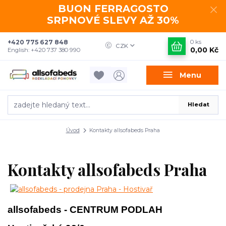
BUON FERRAGOSTO
SRPNOVÉ SLEVY AŽ 30%
+420 775 627 848
0
ks
CZK
0,00 Kč
English: +420 737 380 990
Menu
Hledat
Úvod
Kontakty allsofabeds Praha
Kontakty allsofabeds Praha
allsofabeds - CENTRUM PODLAH