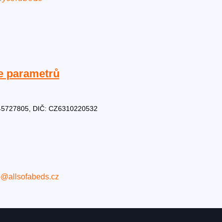
e parametrů
Č: 45727805, DIČ: CZ6310220532
o@allsofabeds.cz