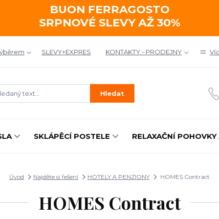
BUON FERRAGOSTO
SRPNOVÉ SLEVY AŽ 30%
výběrem
SLEVY+EXPRES
KONTAKTY - PRODEJNY
Ví
Hledat
SLA
SKLÁPĚCÍ POSTELE
RELAXAČNÍ POHOVKY 
Úvod
Najděte si řešení
HOTELY A PENZIONY
HOMES Contract
HOMES Contract