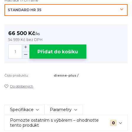
Matrace 17 cm silné
66 500 Kč
/
ks
54 959 Kč
bez DPH
Přidat do košíku
Číslo produktu:
dienne-plus /
Do oblíbených
Specifikace
Parametry
Pomozte ostatním s výběrem – ohodnoťte
0
tento produkt