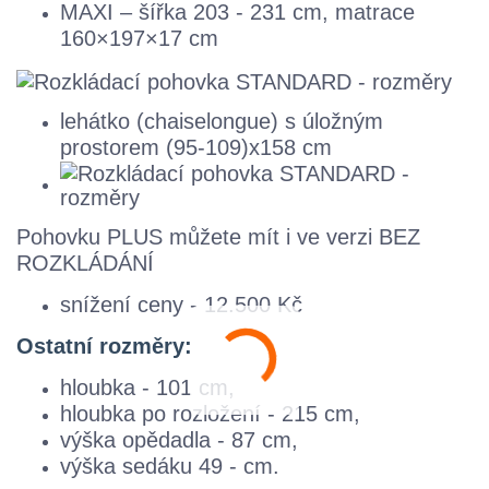
MAXI – šířka 203 - 231 cm, matrace
160×197×17 cm
lehátko (chaiselongue) s úložným
prostorem (95-109)x158 cm
Pohovku PLUS můžete mít i ve verzi BEZ
ROZKLÁDÁNÍ
snížení ceny - 12.500 Kč
Ostatní rozměry:
hloubka - 101 cm,
hloubka po rozložení - 215 cm,
výška opědadla - 87 cm,
výška sedáku 49 - cm.