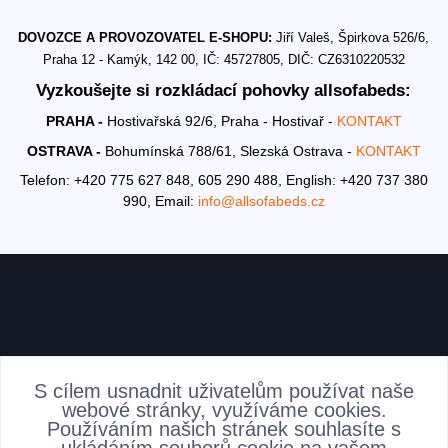
DOVOZCE A PROVOZOVATEL E-SHOPU:
Jiří Valeš, Špirkova 526/6,
Praha 12 - Kamýk, 142 00, IČ: 45727805, DIČ: CZ6310220532
Vyzkoušejte si rozkládací pohovky allsofabeds:
PRAHA -
Hostivařská 92/6, Praha - Hostivař -
KONTAKT
OSTRAVA -
Bohumínská 788/61, Slezská Ostrava -
KONTAKT
Telefon: +420 775 627 848, 605 290 488,
English: +420 737 380
990,
Email:
info@allsofabeds.cz
AKTUALITY
S cílem usnadnit uživatelům používat naše
webové stránky, využíváme cookies.
Používáním našich stránek souhlasíte s
ukládáním souborů cookie na vašem