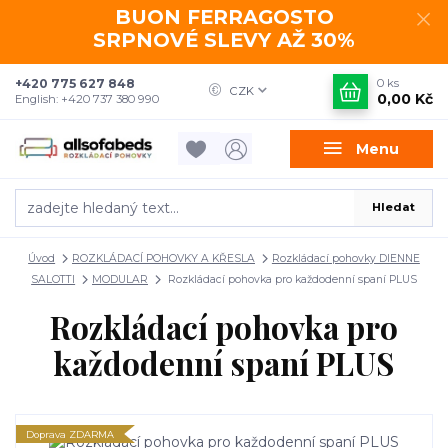
BUON FERRAGOSTO
SRPNOVÉ SLEVY AŽ 30%
+420 775 627 848
0
ks
CZK
0,00 Kč
English: +420 737 380 990
Menu
Hledat
Úvod
ROZKLÁDACÍ POHOVKY A KŘESLA
Rozkládací pohovky DIENNE
SALOTTI
MODULAR
Rozkládací pohovka pro každodenní spaní PLUS
Rozkládací pohovka pro
každodenní spaní PLUS
Doprava ZDARMA