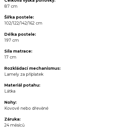
Celková výška pohovky
87 cm
Šířka postele
102/122/142/162 cm
Délka postele
197 cm
Síla matrace
17 cm
Rozkládací mechanismus
Lamely za příplatek
Materiál potahu
Látka
Nohy
Kovové nebo dřevěné
Záruka
24 měsíců