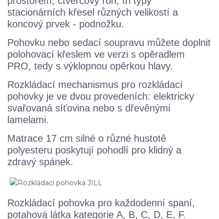
prostorem, čtvercový roh, tři typy
stacionárních křesel různých velikostí a
koncový prvek - podnožku.
Pohovku nebo sedací soupravu můžete doplnit
polohovací křeslem ve verzi s opěradlem
PRO, tedy s výklopnou opěrkou hlavy.
Rozkládací mechanismus pro rozkládací
pohovky je ve dvou provedeních: elektricky
svařovaná síťovina nebo s dřevěnými
lamelami.
Matrace 17 cm silné o různé hustotě
polyesteru poskytují pohodlí pro klidný a
zdravý spánek.
Rozkládací pohovka pro každodenní spaní,
potahová látka kategorie A, B, C, D, E, F.