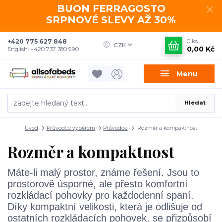
BUON FERRAGOSTO
SRPNOVÉ SLEVY AŽ 30%
+420 775 627 848
0
ks
CZK
0,00 Kč
English: +420 737 380 990
Menu
Hledat
Úvod
Průvodce výběrem
Průvodce
Rozměr a kompaktnost
Rozměr a kompaktnost
Máte-li malý prostor, známe řešení. Jsou to
prostorově úsporné, ale přesto komfortní
rozkládací pohovky pro každodenní spaní.
Díky kompaktní velikosti, která je odlišuje od
ostatních rozkládacích pohovek, se přizpůsobí