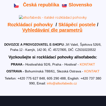
Česká republika
Slovensko
Rozkládací pohovky
/
Sklápěcí postele
/
Vyhledávání dle parametrů
DOVOZCE A PROVOZOVATEL E-SHOPU:
Jiří Valeš, Špirkova 526/6,
Praha 12 - Kamýk, 142 00, IČ: 45727805, DIČ: CZ6310220532
Vyzkoušejte si rozkládací pohovky allsofabeds:
PRAHA -
Hostivařská 92/6, Praha - Hostivař -
KONTAKT
OSTRAVA -
Bohumínská 788/61, Slezská Ostrava -
KONTAKT
Telefon: +420 775 627 848, 605 290 488,
English: +420 737 380
990,
Email:
info@allsofabeds.cz