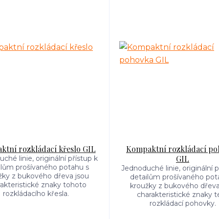
tní rozkládací křeslo GIL
Kompaktní rozkládací po
GIL
ché linie, originální přístup k
ilům prošívaného potahu s
Jednoduché linie, originální p
žky z bukového dřeva jsou
detailům prošívaného pot
akteristické znaky tohoto
kroužky z bukového dřeva
rozkládacího křesla.
charakteristické znaky t
rozkládací pohovky.