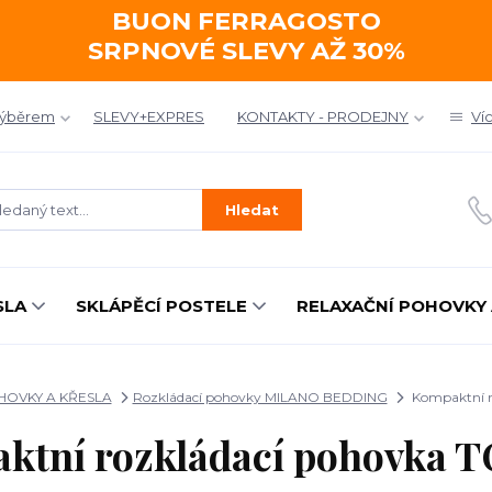
BUON FERRAGOSTO
SRPNOVÉ SLEVY AŽ 30%
výběrem
SLEVY+EXPRES
KONTAKTY - PRODEJNY
Ví
Hledat
SLA
SKLÁPĚCÍ POSTELE
RELAXAČNÍ POHOVKY 
OVKY A KŘESLA
Rozkládací pohovky MILANO BEDDING
Kompaktní r
ktní rozkládací pohovka