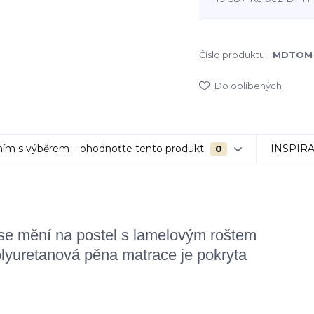
Číslo produktu:
MDTOM
Do oblíbených
ím s výběrem – ohodnoťte tento produkt
INSPIR
0
e mění na postel s lamelovým roštem
yuretanová pěna matrace je pokryta