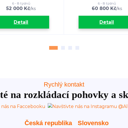
6 - 8 týdnů
6 - 8 týdnů
52 000 Kč
60 800 Kč
/
ks
/
ks
Detail
Detail
Rychlý kontakt
té na rozkládací pohovky a sk
Česká republika
Slovensko