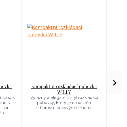
hovka
Kompaktní rozkládací pohovka
Rozk
WILLY
řístup k
Výrazný a elegantní styl rozkládací
Eleg
ahu s
pohovky, který je umocněn
kovov
 jsou
stříbrným kovovým rámem.
éto