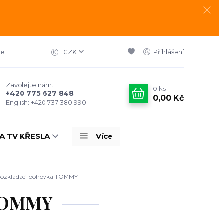
ce
CZK
Přihlášení
Zavolejte nám.
0
ks
+420 775 627 848
0,00 Kč
English: +420 737 380 990
A TV KŘESLA
Více
ozkládací pohovka TOMMY
 TOMMY