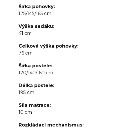
Šířka pohovky
125/145/165 cm
Výška sedáku
41 cm
Celková výška pohovky
76 cm
Šířka postele
120/140/160 cm
Délka postele
195 cm
Síla matrace
10 cm
Rozkládací mechanismus