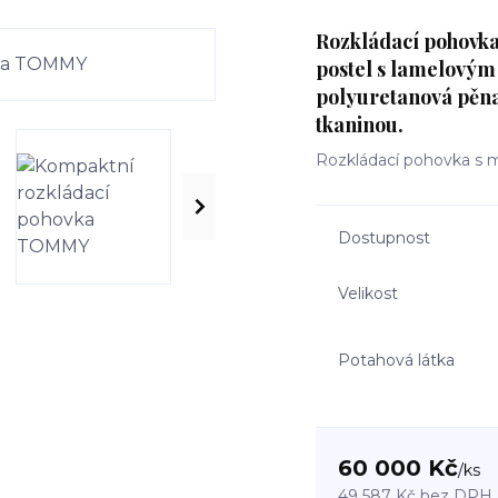
Rozkládací pohovk
postel s lamelový
polyuretanová pěna
tkaninou.
Rozkládací pohovka s
Dostupnost
Velikost
Potahová látka
60 000 Kč
/
ks
49 587 Kč
bez DPH