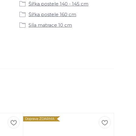
Šířka postele 140 - 145 cm
Šířka postele 160 cm
Síla matrace 10 cm
Doprava ZDARMA
Doprava Z