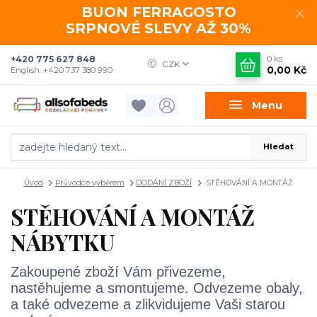
BUON FERRAGOSTO
SRPNOVÉ SLEVY AŽ 30%
+420 775 627 848
0
ks
CZK
0,00 Kč
English: +420 737 380 990
Menu
Hledat
Úvod
Průvodce výběrem
DODÁNÍ ZBOŽÍ
STĚHOVÁNÍ A MONTÁŽ
STĚHOVÁNÍ A MONTÁŽ
NÁBYTKU
Zakoupené zboží Vám přivezeme,
nastěhujeme a smontujeme. Odvezeme obaly,
a také odvezeme a zlikvidujeme Vaši starou