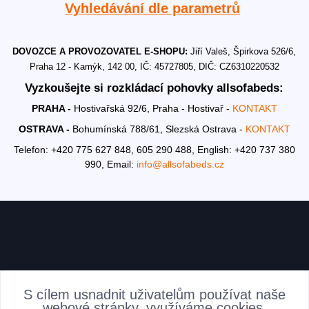
Vyhledávání dle parametrů
DOVOZCE A PROVOZOVATEL E-SHOPU:
Jiří Valeš, Špirkova 526/6,
Praha 12 - Kamýk, 142 00, IČ: 45727805, DIČ: CZ6310220532
Vyzkoušejte si rozkládací pohovky allsofabeds:
PRAHA -
Hostivařská 92/6, Praha - Hostivař -
KONTAKT
OSTRAVA -
Bohumínská 788/61, Slezská Ostrava -
KONTAKT
Telefon: +420 775 627 848, 605 290 488,
English: +420 737 380
990,
Email:
info@allsofabeds.cz
AKTUALITY
S cílem usnadnit uživatelům používat naše
webové stránky, využíváme cookies.