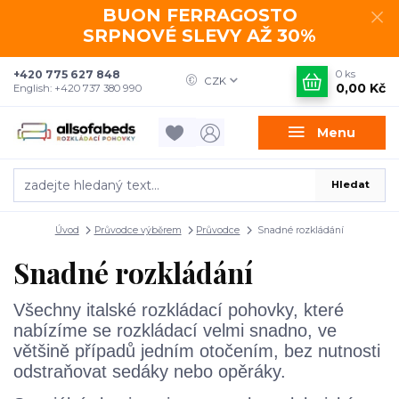
BUON FERRAGOSTO
SRPNOVÉ SLEVY AŽ 30%
+420 775 627 848
0
ks
CZK
0,00 Kč
English: +420 737 380 990
Menu
Hledat
Úvod
Průvodce výběrem
Průvodce
Snadné rozkládání
Snadné rozkládání
Všechny italské rozkládací pohovky, které
nabízíme se rozkládací velmi snadno, ve
většině případů jedním otočením, bez nutnosti
odstraňovat sedáky nebo opěráky.