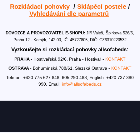
Rozkládací pohovky
/
Sklápěcí postele
/
Vyhledávání dle parametrů
DOVOZCE A PROVOZOVATEL E-SHOPU:
Jiří Valeš, Špirkova 526/6,
Praha 12 - Kamýk, 142 00, IČ: 45727805, DIČ: CZ6310220532
Vyzkoušejte si rozkládací pohovky allsofabeds:
PRAHA -
Hostivařská 92/6, Praha - Hostivař -
KONTAKT
OSTRAVA -
Bohumínská 788/61, Slezská Ostrava -
KONTAKT
Telefon: +420 775 627 848, 605 290 488,
English: +420 737 380
990,
Email:
info@allsofabeds.cz
AKTUALITY