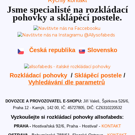
Rychlý kontakt
Jsme specialisté na rozkládací
pohovky a sklápěcí postele.
Česká republika
Slovensko
Rozkládací pohovky
/
Sklápěcí postele
/
Vyhledávání dle parametrů
DOVOZCE A PROVOZOVATEL E-SHOPU:
Jiří Valeš, Špirkova 526/6,
Praha 12 - Kamýk, 142 00, IČ: 45727805, DIČ: CZ6310220532
Vyzkoušejte si rozkládací pohovky allsofabeds:
PRAHA -
Hostivařská 92/6, Praha - Hostivař -
KONTAKT