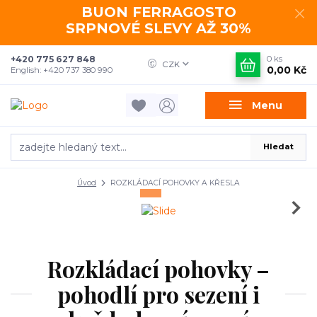
BUON FERRAGOSTO
SRPNOVÉ SLEVY AŽ 30%
+420 775 627 848
0
ks
CZK
0,00 Kč
English: +420 737 380 990
Menu
Hledat
Úvod
ROZKLÁDACÍ POHOVKY A KŘESLA
Rozkládací pohovky –
pohodlí pro sezení i