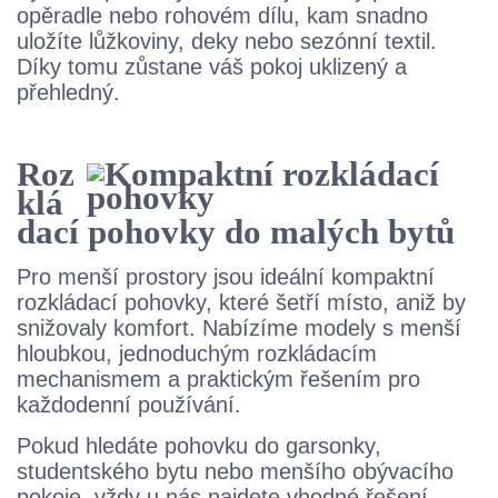
opěradle nebo rohovém dílu, kam snadno
uložíte lůžkoviny, deky nebo sezónní textil.
Díky tomu zůstane váš pokoj uklizený a
přehledný.
Roz
klá
dací pohovky do malých bytů
Pro menší prostory jsou ideální kompaktní
rozkládací pohovky, které šetří místo, aniž by
snižovaly komfort. Nabízíme modely s menší
hloubkou, jednoduchým rozkládacím
mechanismem a praktickým řešením pro
každodenní používání.
Pokud hledáte pohovku do garsonky,
studentského bytu nebo menšího obývacího
pokoje, vždy
u nás
najdete
vhodné řešení.