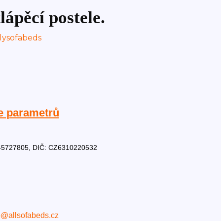
lápěcí postele.
e parametrů
Č: 45727805, DIČ: CZ6310220532
o@allsofabeds.cz