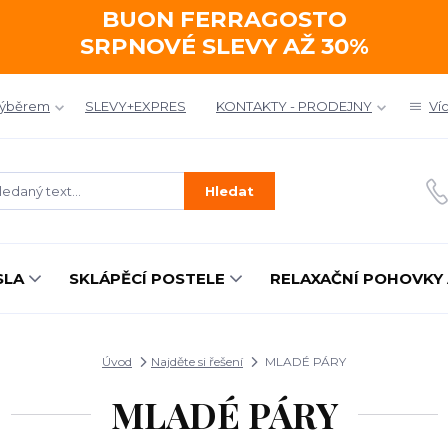
BUON FERRAGOSTO
SRPNOVÉ SLEVY AŽ 30%
výběrem
SLEVY+EXPRES
KONTAKTY - PRODEJNY
Ví
Hledat
SLA
SKLÁPĚCÍ POSTELE
RELAXAČNÍ POHOVKY 
Úvod
Najděte si řešení
MLADÉ PÁRY
MLADÉ PÁRY