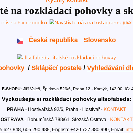
té na rozkládací pohovky a sk
Česká republika
Slovensko
 pohovky
/
Sklápěcí postele
/
Vyhledávání dl
 E-SHOPU:
Jiří Valeš, Špirkova 526/6, Praha 12 - Kamýk, 142 00, I
Vyzkoušejte si rozkládací pohovky allsofabeds:
PRAHA -
Hostivařská 92/6, Praha - Hostivař -
KONTAKT
OSTRAVA -
Bohumínská 788/61, Slezská Ostrava -
KONTAKT
5 627 848, 605 290 488,
English: +420 737 380 990,
Email:
inf