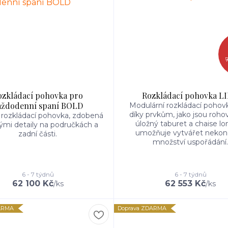
ozkládací pohovka pro
Rozkládací pohovka L
aždodenní spaní BOLD
Modulární rozkládací poho
díky prvkům, jako jsou rohov
rozkládací pohovka, zdobená
úložný taburet a chaise lo
mi detaily na područkách a
umožňuje vytvářet neko
zadní části.
množství uspořádání.
6 - 7 týdnů
6 - 7 týdnů
62 100 Kč
62 553 Kč
/
ks
/
ks
ARMA
Doprava ZDARMA