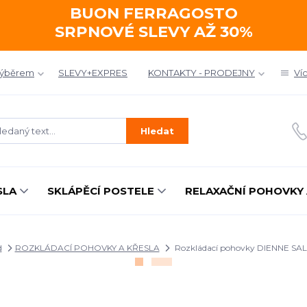
BUON FERRAGOSTO
SRPNOVÉ SLEVY AŽ 30%
výběrem
SLEVY+EXPRES
KONTAKTY - PRODEJNY
Ví
Hledat
SLA
SKLÁPĚCÍ POSTELE
RELAXAČNÍ POHOVKY 
d
ROZKLÁDACÍ POHOVKY A KŘESLA
Rozkládací pohovky DIENNE SA