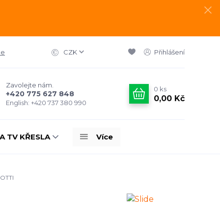
ce
CZK
Přihlášení
Zavolejte nám.
0
ks
+420 775 627 848
0,00 Kč
English: +420 737 380 990
A TV KŘESLA
Více
LOTTI