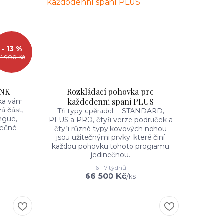
- 13 %
71 900 Kč
INK
Rozkládací pohovka pro
každodenní spaní PLUS
vka vám
á část,
Tři typy opěradel - STANDARD,
ngue,
PLUS a PRO, čtyři verze područek a
nečné
čtyři různé typy kovových nohou
jsou užitečnými prvky, které činí
každou pohovku tohoto programu
jedinečnou.
6 - 7 týdnů
66 500 Kč
/
ks