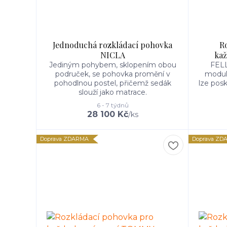
Jednoduchá rozkládací pohovka
R
NICLA
kaž
Jediným pohybem, sklopením obou
FELL
područek, se pohovka promění v
modulá
pohodlnou postel, přičemž sedák
lze posk
slouží jako matrace.
6 - 7 týdnů
28 100 Kč
/
ks
Doprava ZDARMA
Doprava ZD