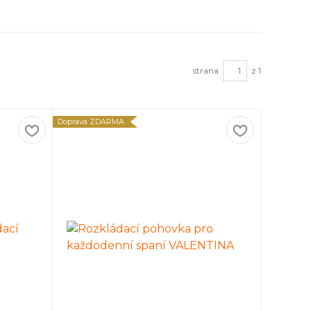
strana
z 1
Doprava ZDARMA