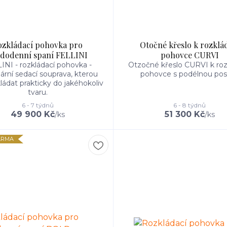
ozkládací pohovka pro
Otočné křeslo k rozklá
dodenní spaní FELLINI
pohovce CURVI
INI - rozkládací pohovka -
Otzočné křeslo CURVI k roz
rní sedací souprava, kterou
pohovce s podélnou post
ládat prakticky do jakéhokoliv
tvaru.
6 - 7 týdnů
6 - 8 týdnů
49 900 Kč
51 300 Kč
/
ks
/
ks
ARMA