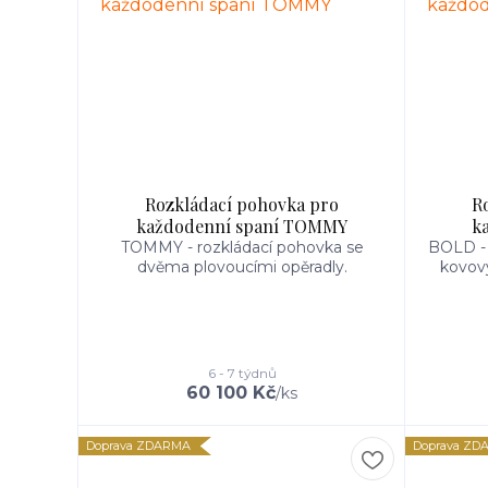
Rozkládací pohovka pro
R
každodenní spaní TOMMY
k
TOMMY - rozkládací pohovka se
BOLD - 
dvěma plovoucími opěradly.
kovový
6 - 7 týdnů
60 100 Kč
/
ks
Doprava ZDARMA
Doprava ZD