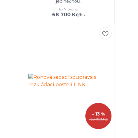
jedinečnou.
6 - 7 týdnů
68 700 Kč
/
ks
- 13 %
135 100 Kč