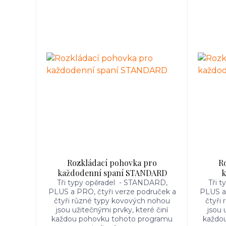
Rozkládací pohovka pro
R
každodenní spaní STANDARD
k
Tři typy opěradel - STANDARD,
Tři 
PLUS a PRO, čtyři verze područek a
PLUS a 
čtyři různé typy kovových nohou
čtyři
jsou užitečnými prvky, které činí
jsou 
každou pohovku tohoto programu
každo