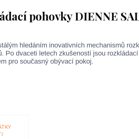
ládací pohovky DIENNE SA
stálým hledáním inovativních mechanismů roz
. Po dvaceti letech zkušeností jsou rozkládac
m pro současný obývací pokoj.