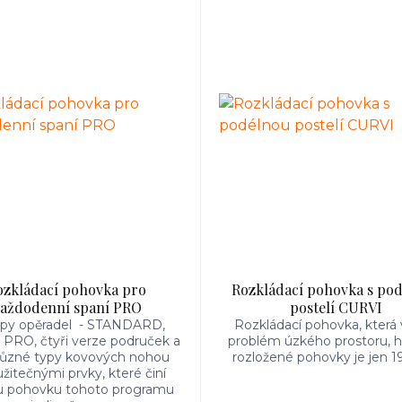
ozkládací pohovka pro
Rozkládací pohovka s po
aždodenní spaní PRO
postelí CURVI
typy opěradel - STANDARD,
Rozkládací pohovka, která 
PRO, čtyři verze područek a
problém úzkého prostoru, 
 různé typy kovových nohou
rozložené pohovky je jen 1
užitečnými prvky, které činí
u pohovku tohoto programu