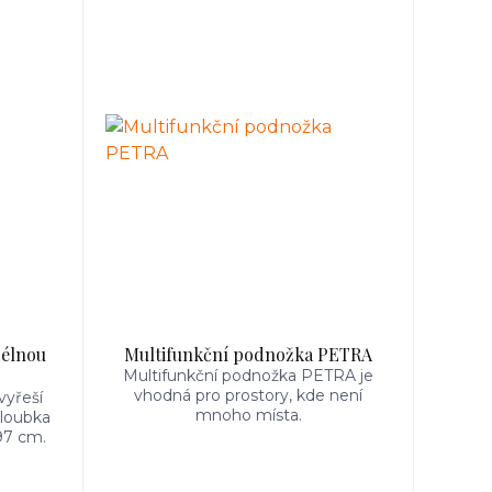
délnou
Multifunkční podnožka PETRA
Multifunkční podnožka PETRA je
vhodná pro prostory, kde není
vyřeší
mnoho místa.
hloubka
97 cm.