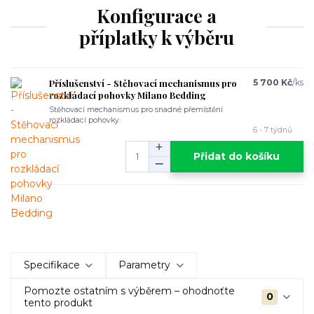
Konfigurace a
příplatky k výběru
Příslušenství - Stěhovací mechanismus pro
5 700 Kč
/
ks
rozkládací pohovky Milano Bedding
Stěhovací mechanismus pro snadné přemístění
rozkládací pohovky.
6 - 7 týdnů
Přidat do košíku
Specifikace
Parametry
Pomozte ostatním s výběrem – ohodnoťte
0
tento produkt