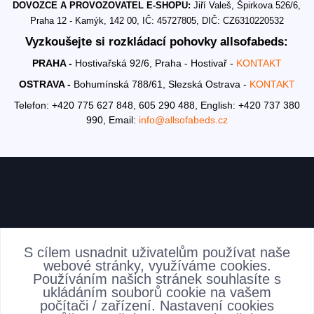
DOVOZCE A PROVOZOVATEL E-SHOPU:
Jiří Valeš, Špirkova 526/6,
Praha 12 - Kamýk, 142 00, IČ: 45727805, DIČ: CZ6310220532
Vyzkoušejte si rozkládací pohovky allsofabeds:
PRAHA -
Hostivařská 92/6, Praha - Hostivař -
KONTAKT
OSTRAVA -
Bohumínská 788/61, Slezská Ostrava -
KONTAKT
Telefon: +420 775 627 848, 605 290 488,
English: +420 737 380
990,
Email:
info@allsofabeds.cz
AKTUALITY
S cílem usnadnit uživatelům používat naše
webové stránky, využíváme cookies.
Používáním našich stránek souhlasíte s
ukládáním souborů cookie na vašem
počítači / zařízení. Nastavení cookies