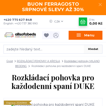
BUON FERRAGOSTO
SRPNOVÉ SLEVY AŽ 30%
+420 775 627 848
0
ks
CZK
0,00 Kč
English: +420 737 380 990
Menu
Hledat
Úvod
ROZKLÁDACÍ POHOVKY A KŘESLA
Rozkládací pohovky MILANO
BEDDING
Rozkládací pohovka pro každodenní spaní DUKE
Rozkládací pohovka pro
každodenní spaní DUKE
Doprava ZDARMA