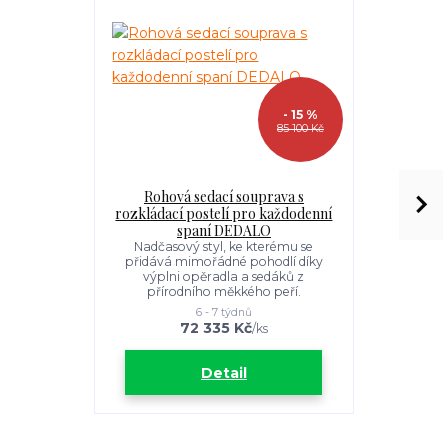
- 15 %
85 100 Kč
Rohová sedací souprava s
Rozkl
rozkládací postelí pro každodenní
každo
spaní DEDALO
Rozkládací
jednoduc
Nadčasový styl, ke kterému se
všechny 
přidává mimořádné pohodlí díky
designu a
výplni opěradla a sedáků z
každ
přírodního měkkého peří.
6 - 7 týdnů
72 335 Kč
7
/
ks
Detail