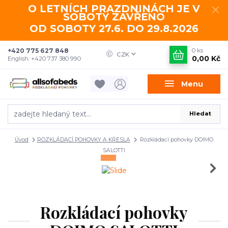
O LETNÍCH PRAZDNINÁCH JE V
SOBOTY ZAVŘENO
OD SOBOTY 27.6. DO 29.8.2026
+420 775 627 848
0
ks
CZK
0,00 Kč
English: +420 737 380 990
Menu
Hledat
Úvod
ROZKLÁDACÍ POHOVKY A KŘESLA
Rozkládací pohovky DOIMO
SALOTTI
Rozkládací pohovky