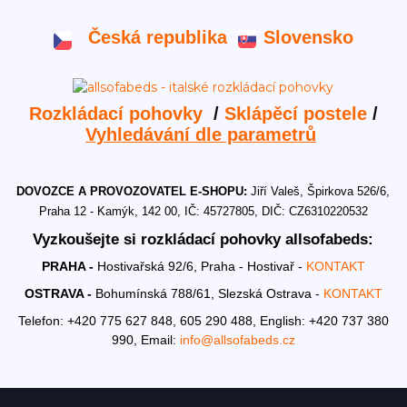
Česká republika
Slovensko
Rozkládací pohovky
/
Sklápěcí postele
/
Vyhledávání dle parametrů
DOVOZCE A PROVOZOVATEL E-SHOPU:
Jiří Valeš, Špirkova 526/6,
Praha 12 - Kamýk, 142 00, IČ: 45727805, DIČ: CZ6310220532
Vyzkoušejte si rozkládací pohovky allsofabeds:
PRAHA -
Hostivařská 92/6, Praha - Hostivař -
KONTAKT
OSTRAVA -
Bohumínská 788/61, Slezská Ostrava -
KONTAKT
Telefon: +420 775 627 848, 605 290 488,
English: +420 737 380
990,
Email:
info@allsofabeds.cz