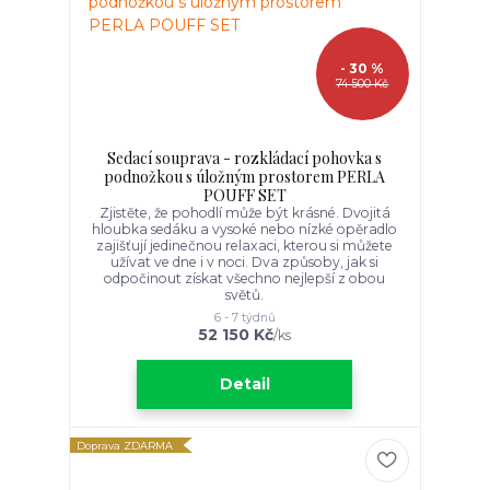
- 30 %
74 500 Kč
Sedací souprava - rozkládací pohovka s
podnožkou s úložným prostorem PERLA
POUFF SET
Zjistěte, že pohodlí může být krásné. Dvojitá
hloubka sedáku a vysoké nebo nízké opěradlo
zajišťují jedinečnou relaxaci, kterou si můžete
užívat ve dne i v noci. Dva způsoby, jak si
odpočinout získat všechno nejlepší z obou
světů.
6 - 7 týdnů
52 150 Kč
/
ks
Detail
Doprava ZDARMA