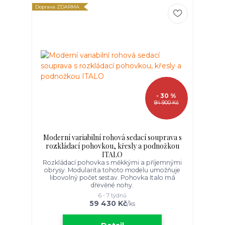
Doprava ZDARMA
- 30 %
84 900 Kč
Moderní variabilní rohová sedací souprava s
rozkládací pohovkou, křesly a podnožkou
ITALO
Rozkládací pohovka s měkkými a příjemnými
obrysy. Modularita tohoto modelu umožňuje
libovolný počet sestav. Pohovka Italo má
dřevěné nohy.
6 - 7 týdnů
59 430 Kč
/
ks