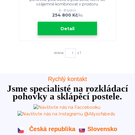
vzájemně kombinovat v prostoru.
6 - 8 týdnů
254 800 Kč
/
ks
Detail
strana
z 1
Rychlý kontakt
Jsme specialisté na rozkládací
pohovky a sklápěcí postele.
Česká republika
Slovensko