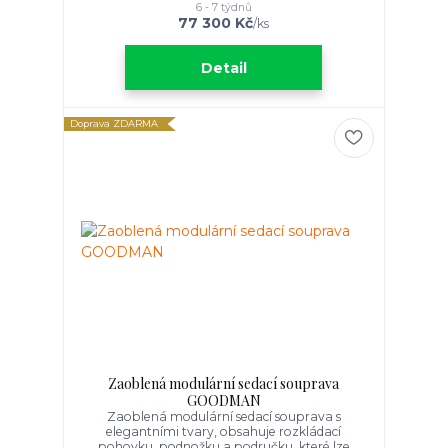
6 - 7 týdnů
77 300 Kč
/
ks
Detail
Doprava ZDARMA
Zaoblená modulární sedací souprava
GOODMAN
Zaoblená modulární sedací souprava s
elegantními tvary, obsahuje rozkládací
pohovku, podnožku a područku, které lze