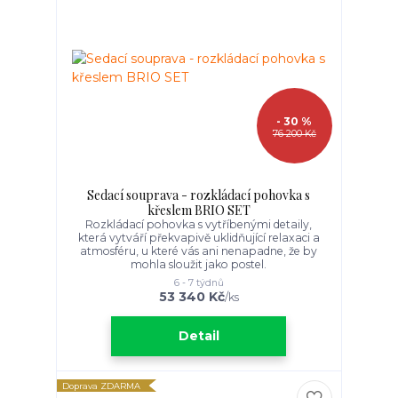
- 30 %
76 200 Kč
Sedací souprava - rozkládací pohovka s
křeslem BRIO SET
Rozkládací pohovka s vytříbenými detaily,
která vytváří překvapivě uklidňující relaxaci a
atmosféru, u které vás ani nenapadne, že by
mohla sloužit jako postel.
6 - 7 týdnů
53 340 Kč
/
ks
Detail
Doprava ZDARMA