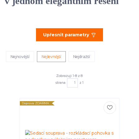
v jednom elegantním řešení
Upřesnit parametry
Nejnovější
Nejlevnější
Nejdražší
Zobrazuji 1-8 z 8
strana
z 1
Doprava ZDARMA