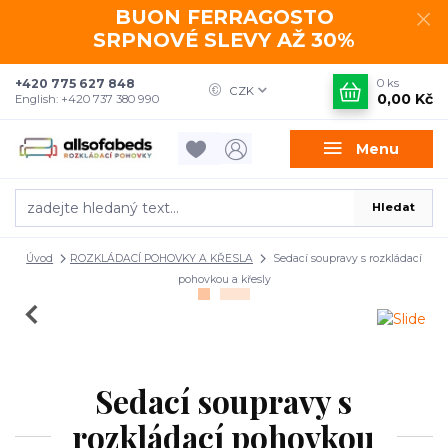
BUON FERRAGOSTO
SRPNOVÉ SLEVY AŽ 30%
+420 775 627 848
0
ks
CZK
0,00 Kč
English: +420 737 380 990
Menu
Hledat
Úvod
ROZKLÁDACÍ POHOVKY A KŘESLA
Sedací soupravy s rozkládací
pohovkou a křesly
Sedací soupravy s
rozkládací pohovkou