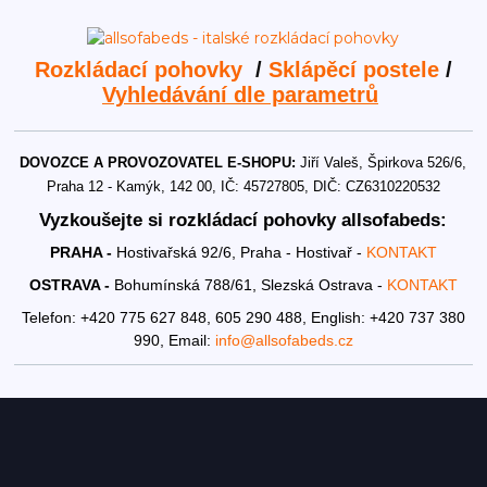
Rozkládací pohovky
/
Sklápěcí postele
/
Vyhledávání dle parametrů
DOVOZCE A PROVOZOVATEL E-SHOPU:
Jiří Valeš, Špirkova 526/6,
Praha 12 - Kamýk, 142 00, IČ: 45727805, DIČ: CZ6310220532
Vyzkoušejte si rozkládací pohovky allsofabeds:
PRAHA -
Hostivařská 92/6, Praha - Hostivař -
KONTAKT
OSTRAVA -
Bohumínská 788/61, Slezská Ostrava -
KONTAKT
Telefon: +420 775 627 848, 605 290 488,
English: +420 737 380
990,
Email:
info@allsofabeds.cz