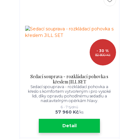
- 30 %
82 800 Kč
Sedací souprava - rozkládací pohovka s
křeslem JILL SET
Sedací spouprava - rozkládací pohovka a
křeslo s komfortem vytvořeným i pro vysoké
lidi, díky opravdu pohodlnému sedadlu a
nastavitelným opěrkám hlavy.
6 - 7 týdnů
57 960 Kč
/
ks
Detail