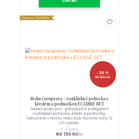
Detail
Doprava ZDARMA
- 30 %
85 900 Kč
Sedací souprava - rozkládací pohovka s
křeslem a podnožkou ECLISSE SET
Sedací souprava - jednoduchá a elegantní
rozkládací pohovka, křeslo a podnožky,
čalouněné v textilu nebo kůži. Kovové nohy 12
cm vysoké.
6 - 7 týdnů
60 130 Kč
/
ks