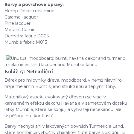
Barvy a povrchové úpravy:
Hemp Dekor melamine
Caramel lacquer
Pine lacquer
Metallic Cumin
Demetra fabric D005
Mumble fabric M013
Koláž 17: Netradiční
Dárek pro milovníky dřeva, moodboard, v němž hlavní roli
hraje melamin Burnt s jeho strukturou a teplými tóny.
Materiálový aspekt evokovaný dřevem se vrací v
kamenném efektu dekoru Havana a v sametovém doteku
látky Mumble, které se spojují a vytvářejí nečekanou, ale
úspěšnou hru kontrastů.
Barvy nechybí ani v lakovaných površích Turmeric a Land,
které kombinují výbušný charakter žluté barvy s uklidňující