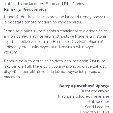
Koláž 13: Přesvědčivý
Hluboký tón dřeva, dvě vzorované látky, tři trendy barvy: to
je podstata tohoto moderního moodboardu.
Jedná se o paletu, která zdobí s charakterem a odhodláním
a mění vzhled a atmosféru místnosti, ve které je umístěna.
Její síla spočívá v melaminu Burnt, který vytváří příjemně
jedinečný efekt díky svým puntíkovým a rybinovým
vzorům.
Barva je použita v precizních detailech: melamin Platinum,
laky Sand a Tuff, které byly vybrány pro svou univerzálnost,
díky níž se perfektně hodí do ložnic, obývacích pokojů a
pracoven.
Barvy a povrchové úpravy:
Burnt melamine
Platinum coloured melamine
Tuff lacquer
Sand Lacquer
Bono fabric TB21