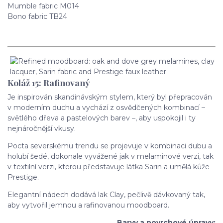
Mumble fabric M014
Bono fabric TB24
Koláž 15: Rafinovaný
Je inspirován skandinávským stylem, který byl přepracován
v moderním duchu a vychází z osvědčených kombinací –
světlého dřeva a pastelových barev –, aby uspokojil i ty
nejnáročnější vkusy.
Pocta severskému trendu se projevuje v kombinaci dubu a
holubí šedé, dokonale vyvážené jak v melaminové verzi, tak
v textilní verzi, kterou představuje látka Sarin a umělá kůže
Prestige.
Elegantní nádech dodává lak Clay, pečlivě dávkovaný tak,
aby vytvořil jemnou a rafinovanou moodboard.
Barvy a povrchové úpravy: