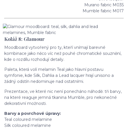
Murano fabric M035
Mumble fabric M017
Koláž 8: Glamour
Moodboard vytvořený pro ty, kteří vnímají barevné
kombinace jako něco víc než pouhé chromatické souznění,
kde o rozdílu rozhodují detaily.
Paleta, která volí melamin Teal jako hlavní postavu
symfonie, kde Silk, Dahlia a Lead lacquer hrají unisono a
žádný odstín nedominuje nad ostatními.
Prezentace, ve které nic není ponecháno náhodě: tři barvy,
na které reaguje jemná tkanina Mumble, pro nekonečné
dekorativní možnosti.
Barvy a povrchové úpravy:
Teal coloured melamine
Silk coloured melamine