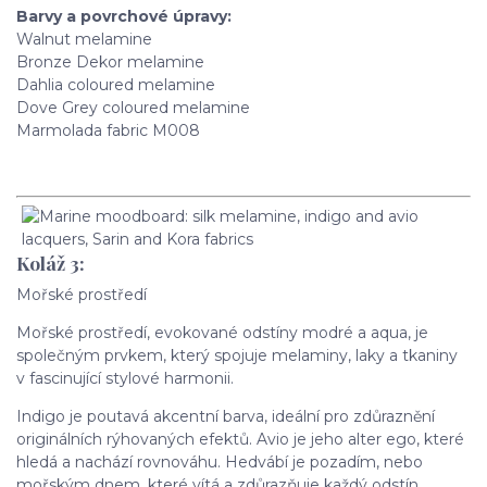
Barvy a povrchové úpravy:
Walnut melamine
Bronze Dekor melamine
Dahlia coloured melamine
Dove Grey coloured melamine
Marmolada fabric M008
Koláž 3:
Mořské prostředí
Mořské prostředí, evokované odstíny modré a aqua, je
společným prvkem, který spojuje melaminy, laky a tkaniny
v fascinující stylové harmonii.
Indigo je poutavá akcentní barva, ideální pro zdůraznění
originálních rýhovaných efektů. Avio je jeho alter ego, které
hledá a nachází rovnováhu. Hedvábí je pozadím, nebo
mořským dnem, které vítá a zdůrazňuje každý odstín.