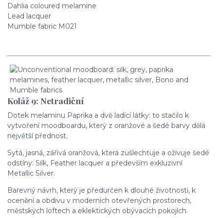
Dahlia coloured melamine
Lead lacquer
Mumble fabric M021
Koláž 9: Netradiční
Dotek melaminu Paprika a dvě ladící látky: to stačilo k
vytvoření moodboardu, který z oranžové a šedé barvy dělá
největší přednost.
Sytá, jasná, zářivá oranžová, která zušlechťuje a oživuje šedé
odstíny: Silk, Feather lacquer a především exkluzivní
Metallic Silver.
Barevný návrh, který je předurčen k dlouhé životnosti, k
ocenění a obdivu v moderních otevřených prostorech,
městských loftech a eklektických obývacích pokojích.