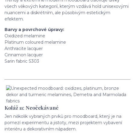
Trendy a extrémně moderní moodboard oslovuje dívky
všech věkových kategorií, kterým vzdává hold unisexovými
nuancemi a diskrétním, ale působivým estetickým
efektem.
Barvy a povrchové úpravy:
Oxidized melamine
Platinum coloured melamine
Anthracite lacquer
Cinnamon lacquer
Sarin fabric S303
Koláž 11: Neočekávané
Jen několik vybraných prvků pro moodboard, který je na
pomezí experimentu a jistoty, mezi projektem vybavení
interiéru a dekorativním nápadem.