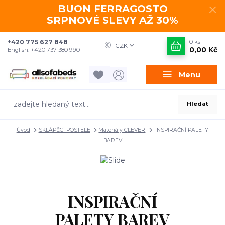
BUON FERRAGOSTO
SRPNOVÉ SLEVY AŽ 30%
+420 775 627 848
0
ks
CZK
0,00 Kč
English: +420 737 380 990
Menu
Hledat
Úvod
SKLÁPĚCÍ POSTELE
Materiály CLEVER
INSPIRAČNÍ PALETY
BAREV
INSPIRAČNÍ
PALETY BAREV