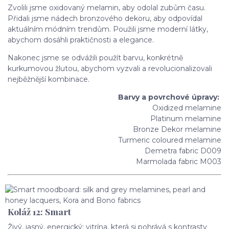
Zvolili jsme oxidovaný melamin, aby odolal zubům času.
Přidali jsme nádech bronzového dekoru, aby odpovídal
aktuálním módním trendům. Použili jsme moderní látky,
abychom dosáhli praktičnosti a elegance.
Nakonec jsme se odvážili použít barvu, konkrétně
kurkumovou žlutou, abychom vyzvali a revolucionalizovali
nejběžnější kombinace.
Barvy a povrchové úpravy:
Oxidized melamine
Platinum melamine
Bronze Dekor melamine
Turmeric coloured melamine
Demetra fabric D009
Marmolada fabric M003
Koláž 12: Smart
Živý, jasný, energický: vitrína, která si pohrává s kontrasty