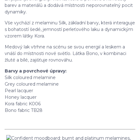
barev a materiálů a dodává místnosti neporovnatelný pocit
dynamiky.
Vše vychází z melaminu Silk, základní barvy, která interaguje
s bohatostí šedé, jemností perleťového laku a dynamickým
vzorem látky Kora.
Medový lak vtrhne na scénu se svou energií a leskem a
vnáší do místnosti nové světlo. Látka Bono, v kombinaci
žluté a bílé, zajišťuje rovnováhu.
Barvy a povrchové úpravy:
Silk coloured melamine
Grey coloured melamine
Pearl lacquer
Honey lacquer
Kora fabric K006
Bono fabric TB28