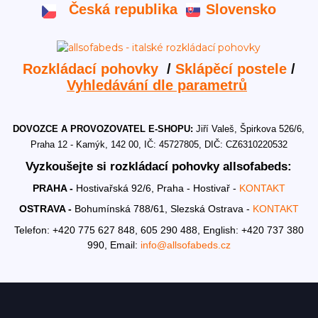
Česká republika
Slovensko
Rozkládací pohovky
/
Sklápěcí postele
/
Vyhledávání dle parametrů
DOVOZCE A PROVOZOVATEL E-SHOPU:
Jiří Valeš, Špirkova 526/6,
Praha 12 - Kamýk, 142 00, IČ: 45727805, DIČ: CZ6310220532
Vyzkoušejte si rozkládací pohovky allsofabeds:
PRAHA -
Hostivařská 92/6, Praha - Hostivař -
KONTAKT
OSTRAVA -
Bohumínská 788/61, Slezská Ostrava -
KONTAKT
Telefon: +420 775 627 848, 605 290 488,
English: +420 737 380
990,
Email:
info@allsofabeds.cz