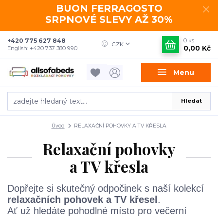
BUON FERRAGOSTO
SRPNOVÉ SLEVY AŽ 30%
+420 775 627 848
0
ks
CZK
0,00 Kč
English: +420 737 380 990
Menu
Hledat
Úvod
RELAXAČNÍ POHOVKY A TV KŘESLA
Relaxační pohovky
a TV křesla
Dopřejte si skutečný odpočinek s naší kolekcí
relaxačních pohovek a TV křesel
.
Ať už hledáte pohodlné místo pro večerní