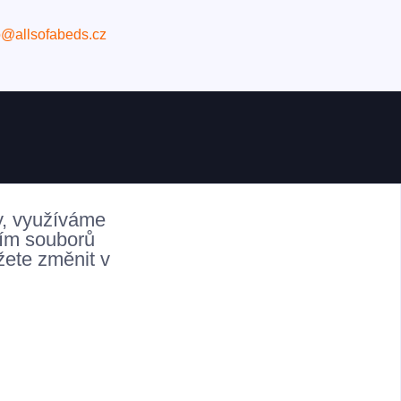
o@allsofabeds.cz
y, využíváme
ním souborů
žete změnit v