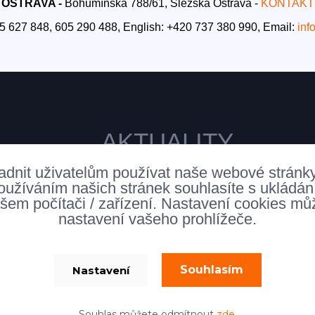
OSTRAVA -
Bohumínská 788/61, Slezská Ostrava -
KONTAKT
5 627 848, 605 290 488,
English: +420 737 380 990,
Email:
inf
AKTUALITY
adnit uživatelům používat naše webové stránk
oužíváním našich stránek souhlasíte s ukládá
šem počítači / zařízení. Nastavení cookies mů
nastavení vašeho prohlížeče.
Souhlasím
Nastavení
allsofabeds
Vytvořeno na
Eshop-rychle.cz
Souhlas můžete odmítnout
zde
.