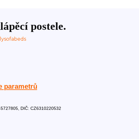
lápěcí postele.
e parametrů
Č: 45727805, DIČ: CZ6310220532