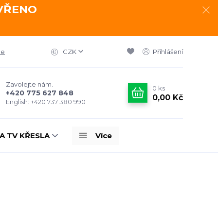
AVŘENO
ce
CZK
Přihlášení
Zavolejte nám.
0
ks
+420 775 627 848
0,00 Kč
English: +420 737 380 990
A TV KŘESLA
Více