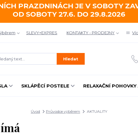
NÍCH PRAZDNINÁCH JE V SOBOTY Z
OD SOBOTY 27.6. DO 29.8.2026
výběrem
SLEVY+EXPRES
KONTAKTY - PRODEJNY
Ví
Hledat
SLA
SKLÁPĚCÍ POSTELE
RELAXAČNÍ POHOVKY 
Úvod
Průvodce výběrem
AKTUALITY
ajímá