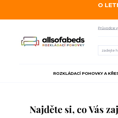
O LET
Průvodce 
ROZKLÁDACÍ POHOVKY A KŘE
Najděte si, co Vás z