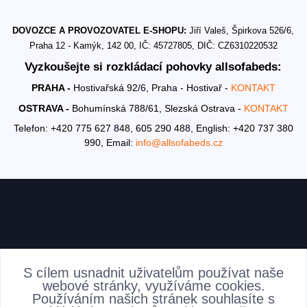
DOVOZCE A PROVOZOVATEL E-SHOPU:
Jiří Valeš, Špirkova 526/6,
Praha 12 - Kamýk, 142 00, IČ: 45727805, DIČ: CZ6310220532
Vyzkoušejte si rozkládací pohovky allsofabeds:
PRAHA -
Hostivařská 92/6, Praha - Hostivař -
KONTAKT
OSTRAVA -
Bohumínská 788/61, Slezská Ostrava -
KONTAKT
Telefon: +420 775 627 848, 605 290 488,
English: +420 737 380
990,
Email:
info@allsofabeds.cz
AKTUALITY
S cílem usnadnit uživatelům používat naše
webové stránky, využíváme cookies.
Používáním našich stránek souhlasíte s