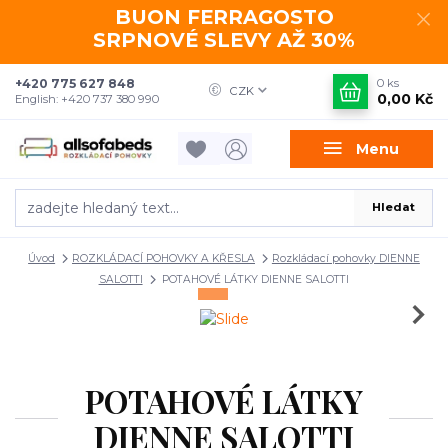
BUON FERRAGOSTO
SRPNOVÉ SLEVY AŽ 30%
+420 775 627 848
0
ks
CZK
0,00 Kč
English: +420 737 380 990
Menu
Hledat
Úvod
ROZKLÁDACÍ POHOVKY A KŘESLA
Rozkládací pohovky DIENNE
SALOTTI
POTAHOVÉ LÁTKY DIENNE SALOTTI
POTAHOVÉ LÁTKY
DIENNE SALOTTI