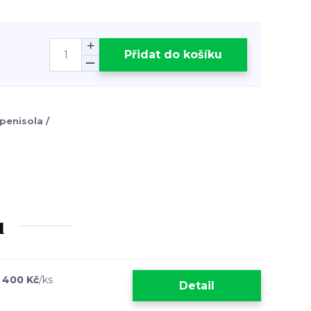
Přidat do košíku
penisola /
u
 400 Kč
/
ks
Detail