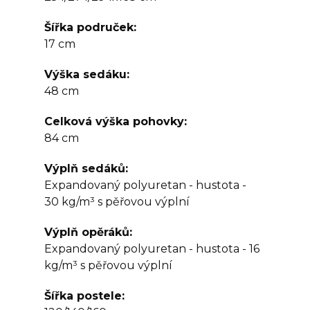
Šířka područek
17 cm
Výška sedáku
48 cm
Celková výška pohovky
84 cm
Výplň sedáků
Expandovaný polyuretan - hustota -
30 kg/m³ s pěřovou výplní
Výplň opěráků
Expandovaný polyuretan - hustota - 16
kg/m³ s pěřovou výplní
Šířka postele