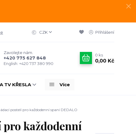
ce
CZK
Přihlášení
Zavolejte nám.
0
ks
+420 775 627 848
0,00 Kč
English: +420 737 380 990
A TV KŘESLA
Více
ládací postelí pro každodenní spaní DEDALO
í pro každodenní