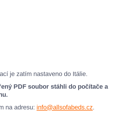
cí je zatím nastaveno do Itálie.
ený PDF soubor stáhli do počítače a
hu.
em na adresu:
info@allsofabeds.cz
.