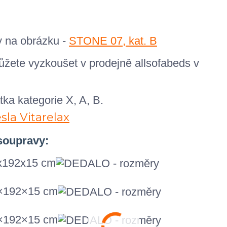
y na obrázku -
STONE 07, kat. B
te vyzkoušet v prodejně allsofabeds v
tka kategorie X, A, B.
 soupravy:
0x192x15 cm
0×192×15 cm
0×192×15 cm