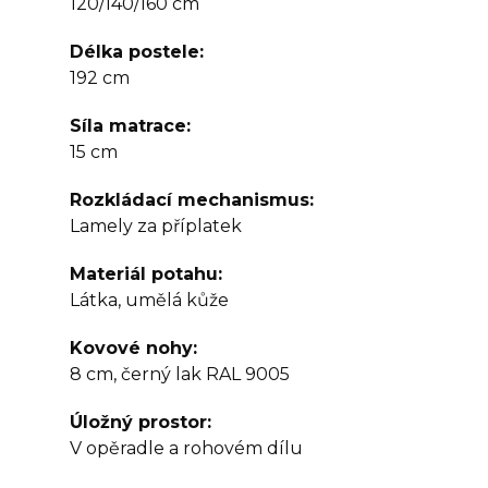
120/140/160 cm
Délka postele
192 cm
Síla matrace
15 cm
Rozkládací mechanismus
Lamely za příplatek
Materiál potahu
Látka, umělá kůže
Kovové nohy
8 cm, černý lak RAL 9005
Úložný prostor
V opěradle a rohovém dílu