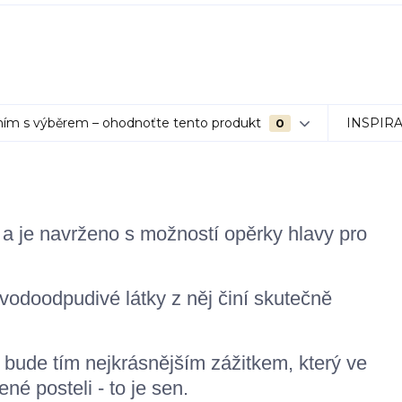
ím s výběrem – ohodnoťte tento produkt
INSPIR
0
 je navrženo s možností opěrky hlavy pro
vodoodpudivé látky z něj činí skutečně
ude tím nejkrásnějším zážitkem, který ve
é posteli - to je sen.