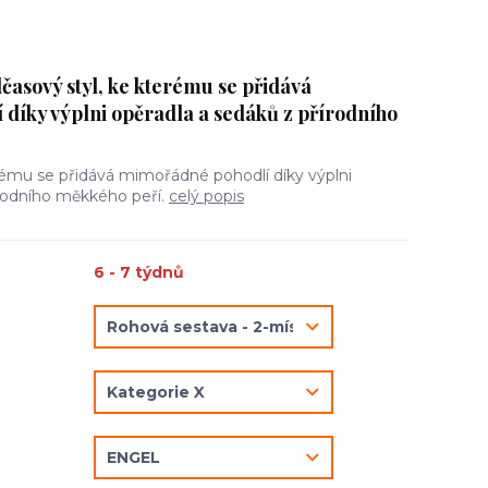
časový styl, ke kterému se přidává
díky výplni opěradla a sedáků z přírodního
rému se přidává mimořádné pohodlí díky výplni
írodního měkkého peří.
celý popis
6 - 7 týdnů