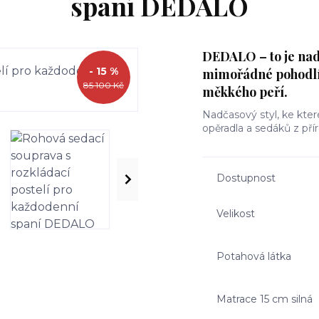
spaní DEDALO
DEDALO – to je nad
- 15 %
mimořádné pohodlí 
85 100 Kč
měkkého peří.
Nadčasový styl, ke kte
opěradla a sedáků z př
Dostupnost
Velikost
Potahová látka
Matrace 15 cm silná