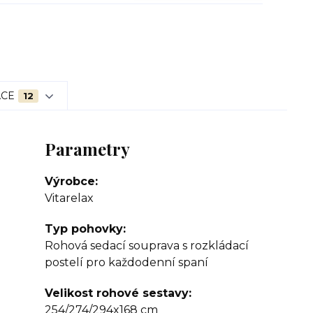
ACE
12
Parametry
Výrobce
Vitarelax
Typ pohovky
Rohová sedací souprava s rozkládací
postelí pro každodenní spaní
Velikost rohové sestavy
254/274/294x168 cm