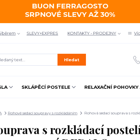
BUON FERRAGOSTO
SRPNOVÉ SLEVY AŽ 30%
výběrem
SLEVY+EXPRES
KONTAKTY - PRODEJNY
Ví
Hledat
SLA
SKLÁPĚCÍ POSTELE
RELAXAČNÍ POHOVKY 
A
Rohové sedací soupravy s rozkládáním
Rohová sedací souprava s rozk
ouprava s rozkládací postel