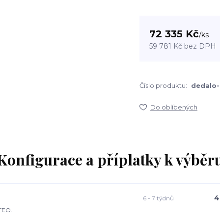
72 335 Kč
/
ks
59 781 Kč
bez DPH
Číslo produktu:
dedalo-
Do oblíbených
Konfigurace a příplatky k výběr
4
6 - 7 týdnů
TEO.