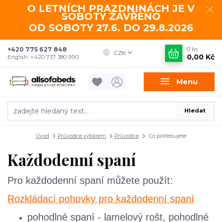
O LETNÍCH PRAZDNINÁCH JE V
SOBOTY ZAVŘENO
OD SOBOTY 27.6. DO 29.8.2026
+420 775 627 848
0
ks
CZK
0,00 Kč
English: +420 737 380 990
Menu
Hledat
Úvod
Průvodce výběrem
Průvodce
Co potřebujete
Každodenní spaní
Pro každodenní spaní můžete použít:
Rozkládací pohovky pro každodenní spaní
pohodlné spaní - lamelový rošt, pohodlné