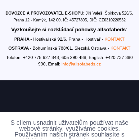
DOVOZCE A PROVOZOVATEL E-SHOPU:
Jiří Valeš, Špirkova 526/6,
Praha 12 - Kamýk, 142 00, IČ: 45727805, DIČ: CZ6310220532
Vyzkoušejte si rozkládací pohovky allsofabeds:
PRAHA -
Hostivařská 92/6, Praha - Hostivař -
KONTAKT
OSTRAVA -
Bohumínská 788/61, Slezská Ostrava -
KONTAKT
Telefon: +420 775 627 848, 605 290 488,
English: +420 737 380
990,
Email:
info@allsofabeds.cz
AKTUALITY
S cílem usnadnit uživatelům používat naše
webové stránky, využíváme cookies.
Používáním našich stránek souhlasíte s