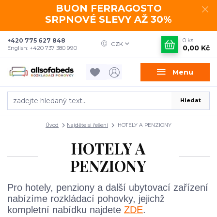
BUON FERRAGOSTO
SRPNOVÉ SLEVY AŽ 30%
+420 775 627 848
0
ks
CZK
0,00 Kč
English: +420 737 380 990
Menu
Hledat
Úvod
Najděte si řešení
HOTELY A PENZIONY
HOTELY A
PENZIONY
Pro hotely, penziony a další ubytovací zařízení
nabízíme rozkládací pohovky, jejichž
kompletní nabídku najdete
ZDE
.