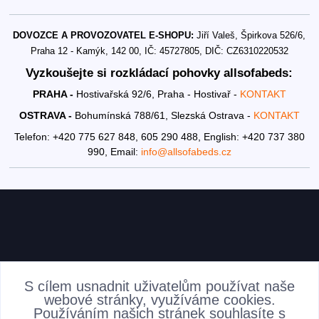
DOVOZCE A PROVOZOVATEL E-SHOPU:
Jiří Valeš, Špirkova 526/6,
Praha 12 - Kamýk, 142 00, IČ: 45727805, DIČ: CZ6310220532
Vyzkoušejte si rozkládací pohovky allsofabeds:
PRAHA -
Hostivařská 92/6, Praha - Hostivař -
KONTAKT
OSTRAVA -
Bohumínská 788/61, Slezská Ostrava -
KONTAKT
Telefon: +420 775 627 848, 605 290 488,
English: +420 737 380
990,
Email:
info@allsofabeds.cz
AKTUALITY
S cílem usnadnit uživatelům používat naše
webové stránky, využíváme cookies.
Používáním našich stránek souhlasíte s