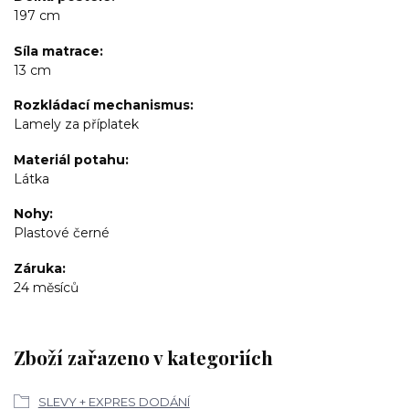
197 cm
Síla matrace
13 cm
Rozkládací mechanismus
Lamely za příplatek
Materiál potahu
Látka
Nohy
Plastové černé
Záruka
24 měsíců
Zboží zařazeno v kategoriích
SLEVY + EXPRES DODÁNÍ