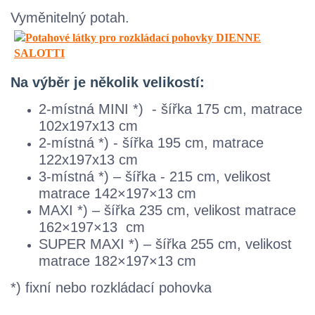
Vyměnitelný potah.
Na výběr je několik velikostí:
2-místná MINI *) - šířka 175 cm, matrace
102x197x13 cm
2-místná *) - šířka 195 cm, matrace
122x197x13 cm
3-místná *) – šířka - 215 cm, velikost
matrace 142×197×13 cm
MAXI *) – šířka 235 cm, velikost matrace
162×197×13 cm
SUPER MAXI *) – šířka 255 cm, velikost
matrace 182×197×13 cm
*) fixní nebo rozkládací pohovka