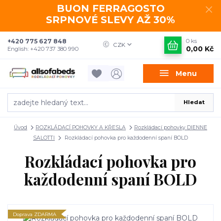
BUON FERRAGOSTO
SRPNOVÉ SLEVY AŽ 30%
+420 775 627 848
0
ks
CZK
0,00 Kč
English: +420 737 380 990
Menu
Hledat
Úvod
ROZKLÁDACÍ POHOVKY A KŘESLA
Rozkládací pohovky DIENNE
SALOTTI
Rozkládací pohovka pro každodenní spaní BOLD
Rozkládací pohovka pro
každodenní spaní BOLD
Doprava ZDARMA