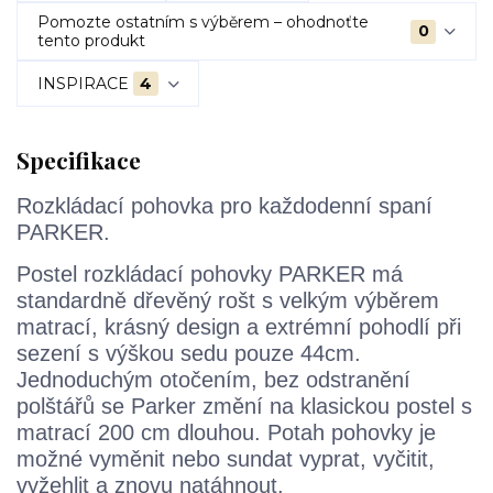
Pomozte ostatním s výběrem – ohodnoťte
0
tento produkt
INSPIRACE
4
Specifikace
Rozkládací pohovka pro každodenní spaní
PARKER.
Postel rozkládací pohovky PARKER má
standardně dřevěný rošt
s
velkým výběrem
matrací
,
krásný
design
a
extrémní
pohodlí při
sezení s
výškou sedu
pouze 44
cm.
Jednoduchým otočením
,
bez
odstranění
polštářů se
Parker
změní na
klasickou postel
s
matrací
200 cm
dlouhou.
Potah pohovky
je
možné vyměnit nebo sundat vyprat, vyčitit,
vyžehlit
a znovu natáhnout.