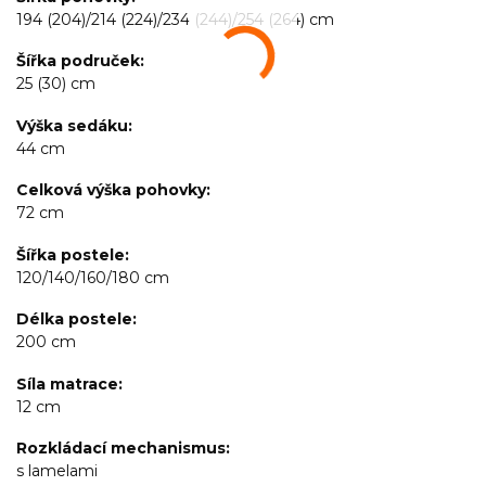
194 (204)/214 (224)/234 (244)/254 (264) cm
Šířka područek
25 (30) cm
Výška sedáku
44 cm
Celková výška pohovky
72 cm
Šířka postele
120/140/160/180 cm
Délka postele
200 cm
Síla matrace
12 cm
Rozkládací mechanismus
s lamelami