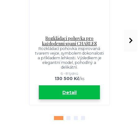
Rozkládací pohovka pro
Rozkl
každodenní spaní CHARLES
každod
Rozkládací pohovka inspirovaná
Klasický de
tvarem vejce, symbolem dokonalosti
CHARME s
a příkladem lehkosti. Výsledkem je
Va
elegantní model, pohodlný a
delikátní.
6 - 8 týdnů
130 500 Kč
3
/
ks
Detail