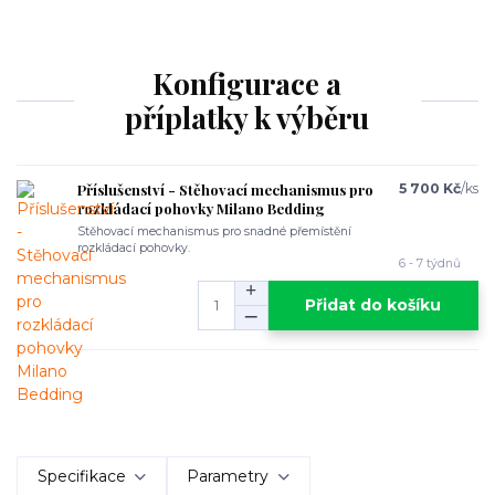
Konfigurace a
příplatky k výběru
Příslušenství - Stěhovací mechanismus pro
5 700 Kč
/
ks
rozkládací pohovky Milano Bedding
Stěhovací mechanismus pro snadné přemístění
rozkládací pohovky.
6 - 7 týdnů
Přidat do košíku
Specifikace
Parametry