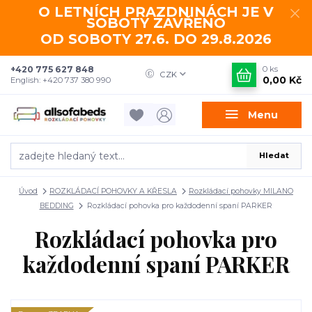
O LETNÍCH PRAZDNINÁCH JE V
SOBOTY ZAVŘENO
OD SOBOTY 27.6. DO 29.8.2026
+420 775 627 848
0
ks
CZK
0,00 Kč
English: +420 737 380 990
Menu
Hledat
Úvod
ROZKLÁDACÍ POHOVKY A KŘESLA
Rozkládací pohovky MILANO
BEDDING
Rozkládací pohovka pro každodenní spaní PARKER
Rozkládací pohovka pro
každodenní spaní PARKER