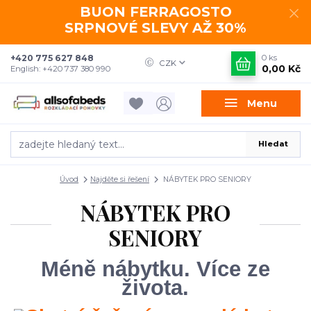
BUON FERRAGOSTO
SRPNOVÉ SLEVY AŽ 30%
+420 775 627 848
0
ks
CZK
0,00 Kč
English: +420 737 380 990
Menu
Hledat
Úvod
Najděte si řešení
NÁBYTEK PRO SENIORY
NÁBYTEK PRO
SENIORY
Méně nábytku. Více ze
života.