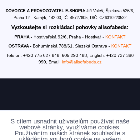
DOVOZCE A PROVOZOVATEL E-SHOPU:
Jiří Valeš, Špirkova 526/6,
Praha 12 - Kamýk, 142 00, IČ: 45727805, DIČ: CZ6310220532
Vyzkoušejte si rozkládací pohovky allsofabeds:
PRAHA -
Hostivařská 92/6, Praha - Hostivař -
KONTAKT
OSTRAVA -
Bohumínská 788/61, Slezská Ostrava -
KONTAKT
Telefon: +420 775 627 848, 605 290 488,
English: +420 737 380
990,
Email:
info@allsofabeds.cz
AKTUALITY
S cílem usnadnit uživatelům používat naše
webové stránky, využíváme cookies.
Používáním našich stránek souhlasíte s
ukládáním souborů cookie na vašem