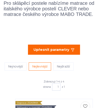
Pro sklápěcí postele nabízíme matrace od
italského výrobce postelí CLEVER nebo
matrace českého výrobce MABO TRADE.
Upřesnit parametry
Nejnovější
Nejlevnější
Nejdražší
Zobrazuji 1-4 z 4
strana
z 1
Doprava ZDARMA
Stěhování a montáž ZDARMA