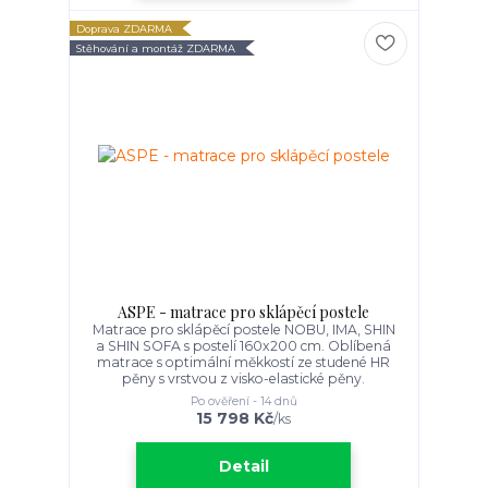
Doprava ZDARMA
Stěhování a montáž ZDARMA
ASPE - matrace pro sklápěcí postele
Matrace pro sklápěcí postele NOBU, IMA, SHIN
a SHIN SOFA s postelí 160x200 cm. Oblíbená
matrace s optimální měkkostí ze studené HR
pěny s vrstvou z visko-elastické pěny.
Po ověření - 14 dnů
15 798 Kč
/
ks
Detail