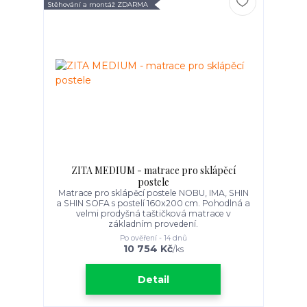
Stěhování a montáž ZDARMA
ZITA MEDIUM - matrace pro sklápěcí
postele
Matrace pro sklápěcí postele NOBU, IMA, SHIN
a SHIN SOFA s postelí 160x200 cm. Pohodlná a
velmi prodyšná taštičková matrace v
základním provedení.
Po ověření - 14 dnů
10 754 Kč
/
ks
Detail