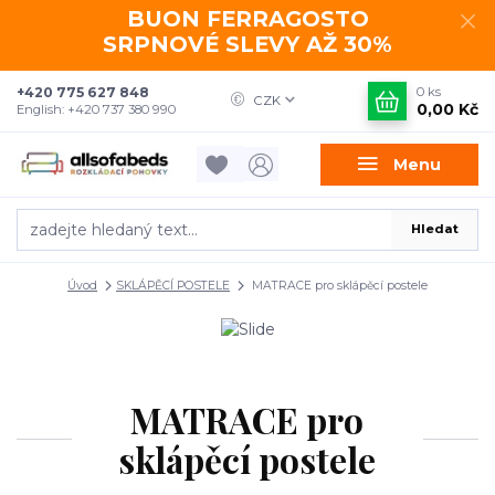
BUON FERRAGOSTO
SRPNOVÉ SLEVY AŽ 30%
+420 775 627 848
0
ks
CZK
0,00 Kč
English: +420 737 380 990
Menu
Hledat
Úvod
SKLÁPĚCÍ POSTELE
MATRACE pro sklápěcí postele
MATRACE pro
sklápěcí postele