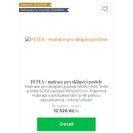
Doprava ZDARMA
Stěhování a montáž ZDARMA
PETEA - matrace pro sklápěcí postele
Matrace pro sklápěcí postele NOBU, IMA, SHIN
a SHIN SOFA s postelí 160x200 cm. Příjemná
matrace s antibakteriální a HR pěnou,
oboustranná – s dvojí tuhostí.
Po ověření - 14 dnů
12 526 Kč
/
ks
Detail