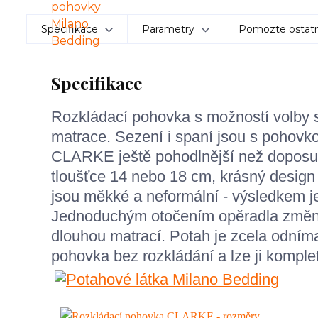
Specifikace
Parametry
Pomozte ostatn
Specifikace
Rozkládací pohovka s možností volby s
matrace. Sezení i spaní jsou s pohovk
CLARKE ještě pohodlnější než doposud
tloušťce 14 nebo 18 cm, krásný design
jsou měkké a neformální - výsledkem je
Jednoduchým otočením opěradla změní
dlouhou matrací. Potah je zcela odníma
pohovka bez rozkládání a lze ji kompl