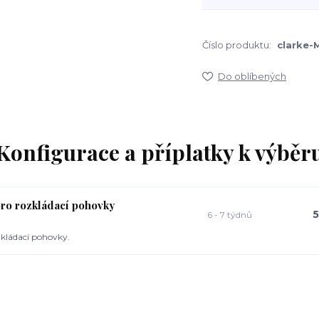
Číslo produktu:
clarke-
Do oblíbených
Konfigurace a příplatky k výběr
pro rozkládací pohovky
5
6 - 7 týdnů
kládací pohovky.