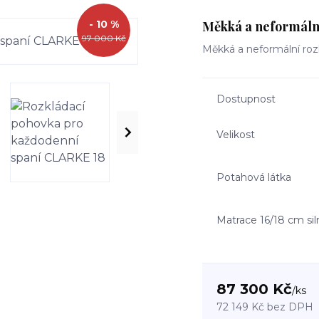
- 10 %
Měkká a neformální
97 000 Kč
Měkká a neformální ro
Dostupnost
Velikost
Potahová látka
Matrace 16/18 cm sil
87 300 Kč
/
ks
72 149 Kč
bez DPH