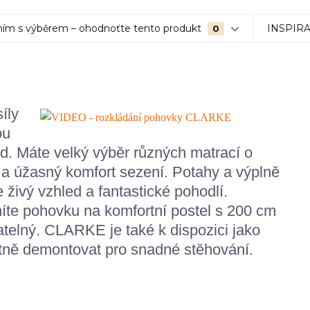
ím s výběrem – ohodnoťte tento produkt
INSPIR
0
íly
ou
. Máte velký výběr různých matrací o
 a úžasný komfort sezení. Potahy a výplně
 živý vzhled a fantastické pohodlí.
te pohovku na komfortní postel s 200 cm
telný. CLARKE je také k dispozici jako
etně demontovat pro snadné stěhování.