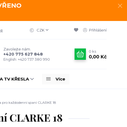
AVŘENO
ce
CZK
Přihlášení
Zavolejte nám.
0
ks
+420 775 627 848
0,00 Kč
English: +420 737 380 990
A TV KŘESLA
Více
 pro každodenní spaní CLARKE 18
aní CLARKE 18