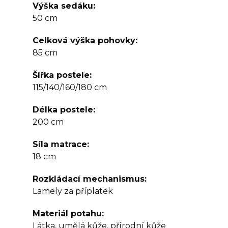
Výška sedáku
50 cm
Celková výška pohovky
85 cm
Šířka postele
115/140/160/180 cm
Délka postele
200 cm
Síla matrace
18 cm
Rozkládací mechanismus
Lamely za příplatek
Materiál potahu
Látka, umělá kůže, přírodní kůže