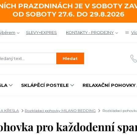
NÍCH PRAZDNINÁCH JE V SOBOTY Z
OD SOBOTY 27.6. DO 29.8.2026
výběrem
SLEVY+EXPRES
KONTAKTY - PRODEJNY
Ví
Hledat
SLA
SKLÁPĚCÍ POSTELE
RELAXAČNÍ POHOVKY 
A KŘESLA
Rozkládací pohovky MILANO BEDDING
Rozkládací pohovka
ohovka pro každodenní sp