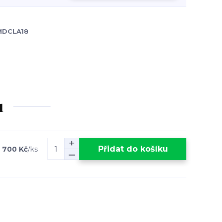
MDCLA18
u
Přidat do košíku
 700 Kč
/
ks