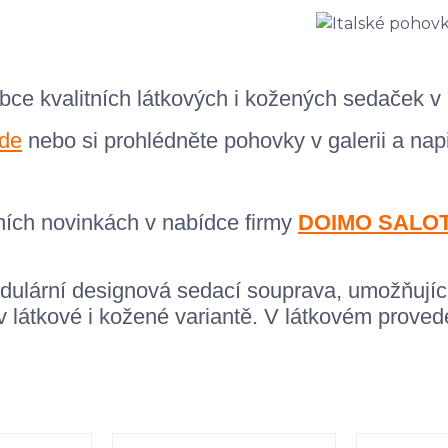
ce kvalitních látkových i kožených sedaček v
de
nebo si prohlédněte pohovky v galerii a nap
ních novinkách v nabídce firmy
DOIMO SALOT
dulární designová sedací souprava, umožňující 
 v látkové i kožené variantě. V látkovém prov