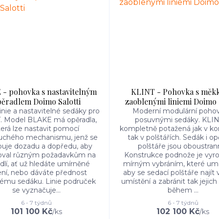
- pohovka s nastavitelným
KLINT - Pohovka s měkk
ěradlem Doimo Salotti
zaoblenými liniemi Doimo 
inie a nastavitelné sedáky pro
Moderní modulární pohov
í. Model BLAKE má opěradla,
posuvnými sedáky. KLIN
terá lze nastavit pomocí
kompletně potažená jak v kon
uchého mechanismu, jenž se
tak v polštářích. Sedák i op
uje dozadu a dopředu, aby
polštáře jsou oboustran
oval různým požadavkům na
Konstrukce podnože je vyr
lí, ať už hledáte umírněné
mírným vybráním, které um
ní, nebo dáváte přednost
aby se sedací polštáře najít
ému sedáku. Linie područek
umístění a zabránit tak jejic
se vyznačuje...
během ...
6 - 7 týdnů
6 - 7 týdnů
101 100 Kč
102 100 Kč
/
ks
/
ks