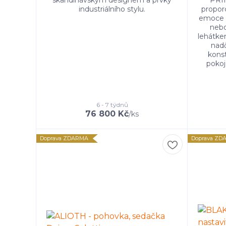
skandinávským designem a prvky
PRIN
industriálního stylu.
proporc
emoce 
nebo
lehátke
nadč
kons
pokoj
6 - 7 týdnů
76 800 Kč
/
ks
Doprava ZDARMA
Doprava ZD