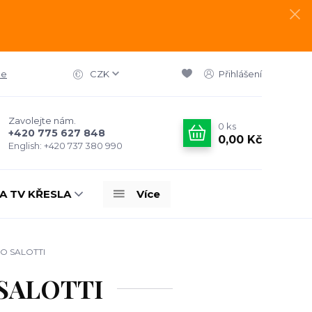
ce
CZK
Přihlášení
Zavolejte nám.
0
ks
+420 775 627 848
0,00 Kč
English: +420 737 380 990
A TV KŘESLA
Více
MO SALOTTI
 SALOTTI