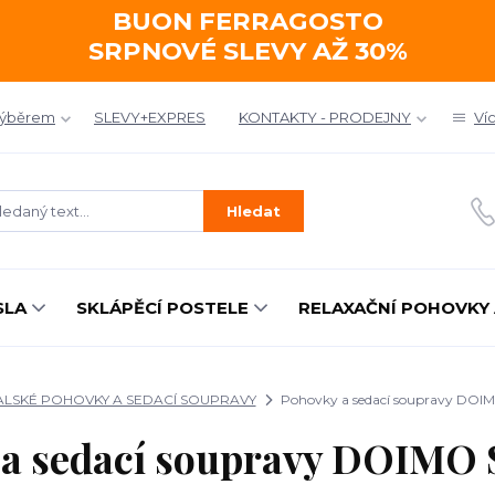
BUON FERRAGOSTO
SRPNOVÉ SLEVY AŽ 30%
výběrem
SLEVY+EXPRES
KONTAKTY - PRODEJNY
Ví
Hledat
SLA
SKLÁPĚCÍ POSTELE
RELAXAČNÍ POHOVKY 
ALSKÉ POHOVKY A SEDACÍ SOUPRAVY
Pohovky a sedací soupravy DOI
 a sedací soupravy DOIMO