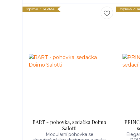
Doprava ZDARMA
Doprava ZD
BART - pohovka, sedačka Doimo
PRINCE
Salotti
s
Modulární pohovka se
Elega