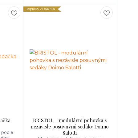
Doprava ZDARMA
dačka
BRISTOL - modulární pohovka s
nezávisle posuvnými sedáky Doimo
Salotti
 podle