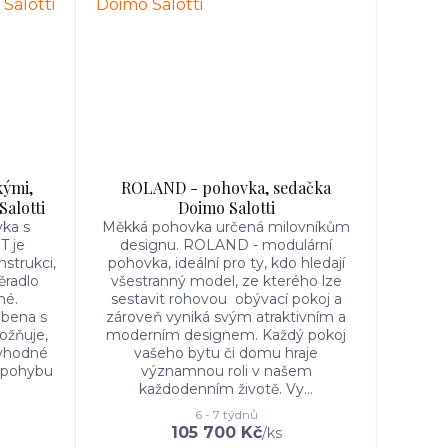
ými,
ROLAND - pohovka, sedačka
Salotti
Doimo Salotti
ka s
Měkká pohovka určená milovníkům
T je
designu. ROLAND - modulární
strukci,
pohovka, ideální pro ty, kdo hledají
ěradlo
všestranný model, ze kterého lze
né.
sestavit rohovou obývací pokoj a
obena s
zároveň vyniká svým atraktivním a
ožňuje,
moderním designem. Každý pokoj
 vhodné
vašeho bytu či domu hraje
h pohybu
významnou roli v našem
každodenním životě. Vy...
6 - 7 týdnů
105 700 Kč
/
ks