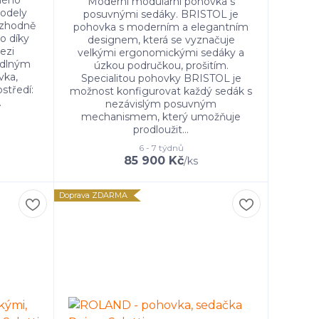
ěného
Moderní modulární pohovka s
odely
posuvnými sedáky. BRISTOL je
ozhodně
pohovka s moderním a elegantním
to díky
designem, která se vyznačuje
ezi
velkými ergonomickými sedáky a
odlným
úzkou područkou, prošitím.
vka,
Specialitou pohovky BRISTOL je
středí:
možnost konfigurovat každý sedák s
.
nezávislým posuvným
mechanismem, který umožňuje
prodloužit...
6 - 7 týdnů
85 900 Kč
/
ks
Doprava ZDARMA