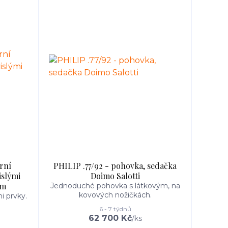
rní
PHILIP .77/92 - pohovka, sedačka
islými
Doimo Salotti
cm
Jednoduché pohovka s látkovým, na
kovových nožičkách.
i prvky.
6 - 7 týdnů
62 700 Kč
/
ks