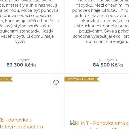
CE je pohovka, jejíž tvary,
nejlepších tradic čaloun
e, materiály a linie naznačují
nábytku. Mezi dnešními m
a pohodu. Může být pohovka
pohovek hraje GREGORY r
 rohová sedací souprava s
jednu z hlavních postav, a 
m, kombinuje péči o tradiční a
okouzlující rovnováze m
asový styl se současnými
estetickou elegancí a poh
trukčními standardy. Každý
používáním. Skvělá poho
 vašeho bytu či domu hraje
schopná vylepšit jakékoli pro
význ...
od minimální elegan..
6 - 7 týdnů
6 - 7 týdnů
83 300 Kč
84 500 Kč
/
ks
/
ks
ARMA
Doprava ZDARMA