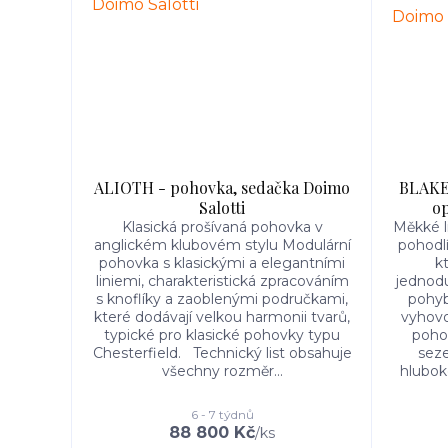
ALIOTH - pohovka, sedačka Doimo
BLAKE 
Salotti
op
Klasická prošívaná pohovka v
Měkké l
anglickém klubovém stylu Modulární
pohodl
pohovka s klasickými a elegantními
k
liniemi, charakteristická zpracováním
jednod
s knoflíky a zaoblenými područkami,
pohyb
které dodávají velkou harmonii tvarů,
vyhov
typické pro klasické pohovky typu
pohod
Chesterfield. Technický list obsahuje
seze
všechny rozměr...
hlubok
6 - 7 týdnů
88 800 Kč
/
ks