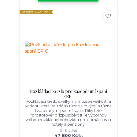
Doprava ZDARMA
Rozkládací křeslo pro každodenní spaní
ERIC
Rozkládací křeslo s velkým množství velikostí a
variant, které jsou dány různě širokými a různě
tvarovanými područkami. Díky této
"prostorové" přizpůsobivosti je výbornou
volbou rozkládací pohovkou pro domácnosti i
hotely a penziony.
6 - 8 týdnů
47 800 Kč
/
ks