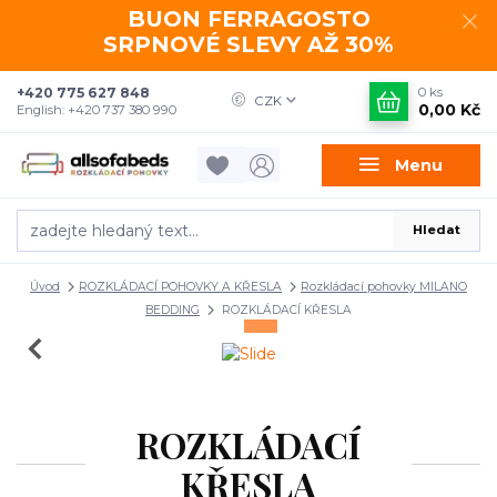
BUON FERRAGOSTO
SRPNOVÉ SLEVY AŽ 30%
+420 775 627 848
0
ks
CZK
0,00 Kč
English: +420 737 380 990
Menu
Hledat
Úvod
ROZKLÁDACÍ POHOVKY A KŘESLA
Rozkládací pohovky MILANO
BEDDING
ROZKLÁDACÍ KŘESLA
ROZKLÁDACÍ
KŘESLA