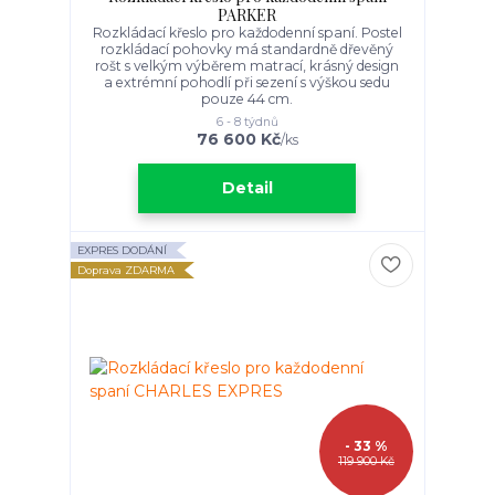
PARKER
Rozkládací křeslo pro každodenní spaní. Postel
rozkládací pohovky má standardně dřevěný
rošt s velkým výběrem matrací, krásný design
a extrémní pohodlí při sezení s výškou sedu
pouze 44 cm.
6 - 8 týdnů
76 600 Kč
/
ks
Detail
EXPRES DODÁNÍ
Doprava ZDARMA
- 33 %
119 900 Kč