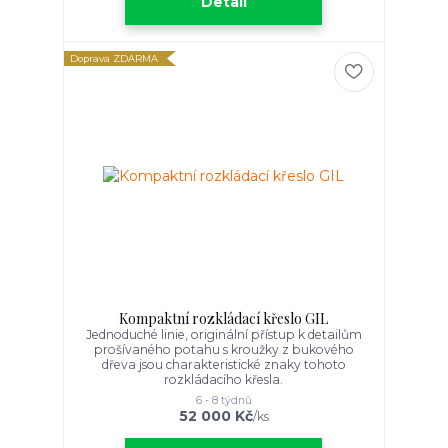
Detail
Doprava ZDARMA
Kompaktní rozkládací křeslo GIL
Jednoduché linie, originální přístup k detailům
prošívaného potahu s kroužky z bukového
dřeva jsou charakteristické znaky tohoto
rozkládacího křesla.
6 - 8 týdnů
52 000 Kč
/
ks