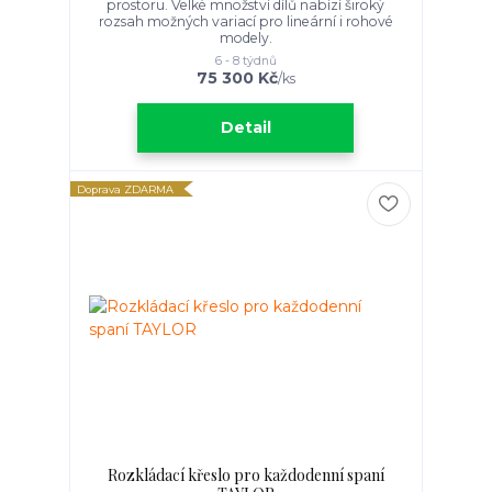
prostoru. Velké množství dílů nabízí široký
rozsah možných variací pro lineární i rohové
modely.
6 - 8 týdnů
75 300 Kč
/
ks
Detail
Doprava ZDARMA
Rozkládací křeslo pro každodenní spaní