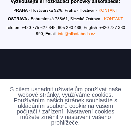
Vyzkoušejte si rozkládací pohovky allsofabeds:
PRAHA -
Hostivařská 92/6, Praha - Hostivař -
KONTAKT
OSTRAVA -
Bohumínská 788/61, Slezská Ostrava -
KONTAKT
Telefon: +420 775 627 848, 605 290 488,
English: +420 737 380
990,
Email:
info@allsofabeds.cz
AKTUALITY
S cílem usnadnit uživatelům používat naše
webové stránky, využíváme cookies.
Používáním našich stránek souhlasíte s
ukládáním souborů cookie na vašem
počítači / zařízení. Nastavení cookies
můžete změnit v nastavení vašeho
prohlížeče.