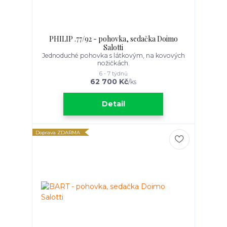
PHILIP .77/92 - pohovka, sedačka Doimo
Salotti
Jednoduché pohovka s látkovým, na kovových
nožičkách.
6 - 7 týdnů
62 700 Kč
/
ks
Detail
Doprava ZDARMA