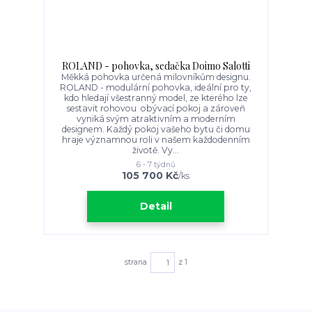
ROLAND - pohovka, sedačka Doimo Salotti
Měkká pohovka určená milovníkům designu.
ROLAND - modulární pohovka, ideální pro ty,
kdo hledají všestranný model, ze kterého lze
sestavit rohovou obývací pokoj a zároveň
vyniká svým atraktivním a moderním
designem. Každý pokoj vašeho bytu či domu
hraje významnou roli v našem každodenním
životě. Vy...
6 - 7 týdnů
105 700 Kč
/
ks
Detail
strana
z 1