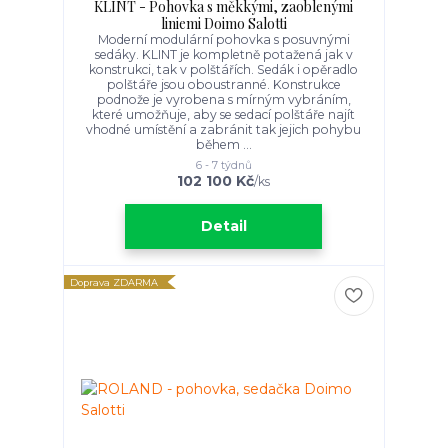
KLINT - Pohovka s měkkými, zaoblenými
liniemi Doimo Salotti
Moderní modulární pohovka s posuvnými
sedáky. KLINT je kompletně potažená jak v
konstrukci, tak v polštářích. Sedák i opěradlo
polštáře jsou oboustranné. Konstrukce
podnože je vyrobena s mírným vybráním,
které umožňuje, aby se sedací polštáře najít
vhodné umístění a zabránit tak jejich pohybu
během ...
6 - 7 týdnů
102 100 Kč
/
ks
Detail
Doprava ZDARMA