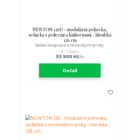
NEWTON 126D - modulární pohovka,
sedačka s policemi a knihovnami - hloubka
126 cm
Sedací souprava s nezávislými prvky.
6 - 7 týdnů
53 900 Kč
/
ks
Detail