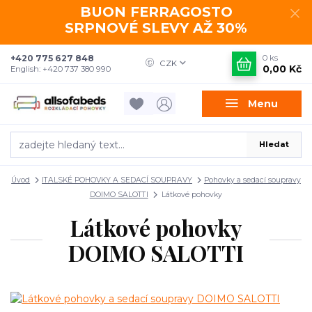
BUON FERRAGOSTO
SRPNOVÉ SLEVY AŽ 30%
+420 775 627 848
0
ks
CZK
0,00 Kč
English: +420 737 380 990
Menu
Hledat
Úvod
ITALSKÉ POHOVKY A SEDACÍ SOUPRAVY
Pohovky a sedací soupravy
DOIMO SALOTTI
Látkové pohovky
Látkové pohovky
DOIMO SALOTTI