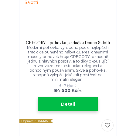
GREGORY - pohovka, sedačka Doimo Salotti
Moderní pohovka vyrobená podle nejlepších
tradic čalouněného nábytku. Mezi dnešními
modely pohovek hraje GREGORY rozhodně
jednu z hlavních postav, a to díky okouzlující
rovnováze mezi estetickou elegancí a
pohodlným používáním. Skvělá pohovka,
schopná vylepšit jakékoli prostředí: od
minimální elegan...
6 - 7 týdnů
84 500 Kč
/
ks
Detail
Doprava ZDARMA