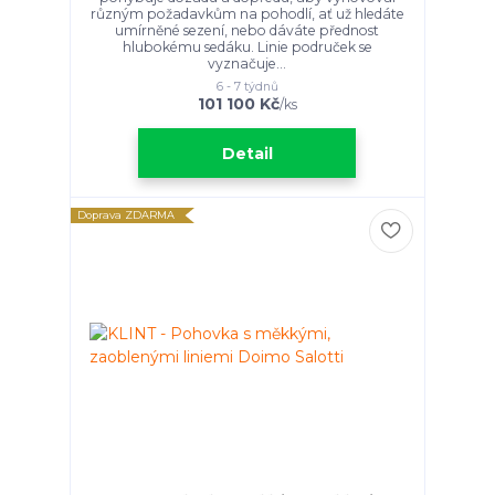
různým požadavkům na pohodlí, ať už hledáte
umírněné sezení, nebo dáváte přednost
hlubokému sedáku. Linie područek se
vyznačuje...
6 - 7 týdnů
101 100 Kč
/
ks
Detail
Doprava ZDARMA