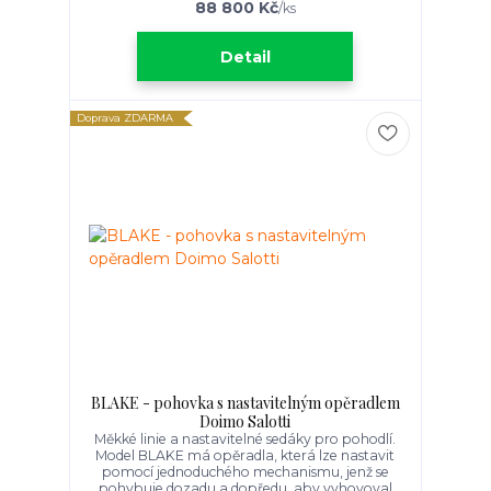
88 800 Kč
/
ks
Detail
Doprava ZDARMA
BLAKE - pohovka s nastavitelným opěradlem
Doimo Salotti
Měkké linie a nastavitelné sedáky pro pohodlí.
Model BLAKE má opěradla, která lze nastavit
pomocí jednoduchého mechanismu, jenž se
pohybuje dozadu a dopředu, aby vyhovoval