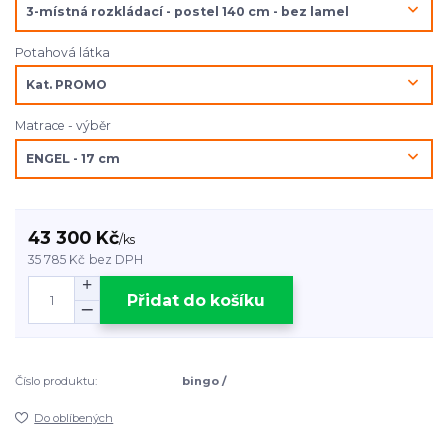
Potahová látka
Matrace - výběr
43 300 Kč
/
ks
35 785 Kč
bez DPH
Přidat do košíku
Číslo produktu:
bingo /
Do oblíbených