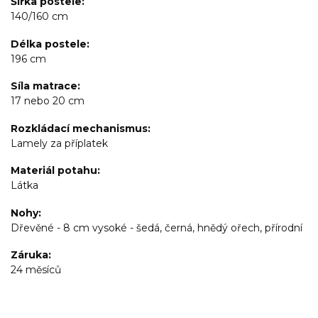
Šířka postele
140/160 cm
Délka postele
196 cm
Síla matrace
17 nebo 20 cm
Rozkládací mechanismus
Lamely za příplatek
Materiál potahu
Látka
Nohy
Dřevěné - 8 cm vysoké - šedá, černá, hnědý ořech, přírodní
Záruka
24 měsíců