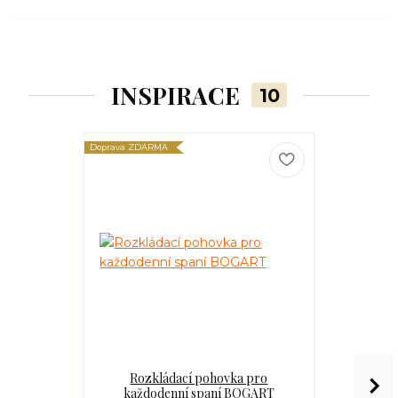
INSPIRACE
10
Doprava ZDARMA
Doprava ZDARM
Rozkládací pohovka pro
Rozkl
každodenní spaní BOGART
každod