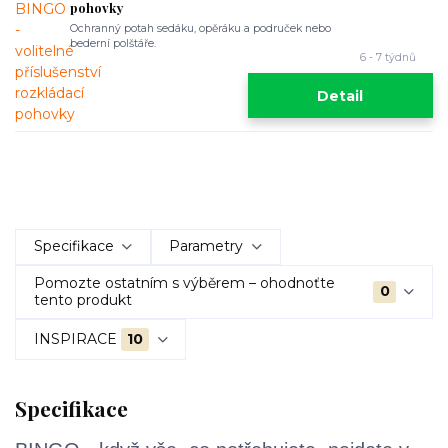
pohovky
Ochranný potah sedáku, opěráku a područek nebo
bederní polštáře.
6 - 7 týdnů
Detail
Specifikace
Parametry
Pomozte ostatním s výběrem – ohodnoťte
0
tento produkt
INSPIRACE
10
Specifikace