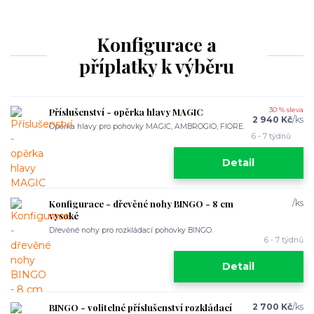
Konfigurace a
příplatky k výběru
Příslušenství - opěrka hlavy MAGIC
30 % sleva
2 940 Kč
/
ks
Opěrka hlavy pro pohovky MAGIC, AMBROGIO, FIORE.
6 - 7 týdnů
Detail
Konfigurace - dřevěné nohy BINGO - 8 cm
/
ks
vysoké
Dřevěné nohy pro rozkládací pohovky BINGO.
6 - 7 týdnů
Detail
BINGO - volitelné příslušenství rozkládací
2 700 Kč
/
ks