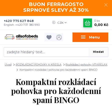
BUON FERRAGOSTO
SRPNOVÉ SLEVY AŽ 30%
+420 775 627 848
0
ks
CZK
0,00 Kč
English: +420 737 380 990
Menu
Hledat
Úvod
ROZKLÁDACÍ POHOVKY A KŘESLA
Rozkládací pohovky VITARELAX
Kompaktní rozkládací pohovka pro každodenní spaní BINGO
Kompaktní rozkládací
pohovka pro každodenní
spaní BINGO