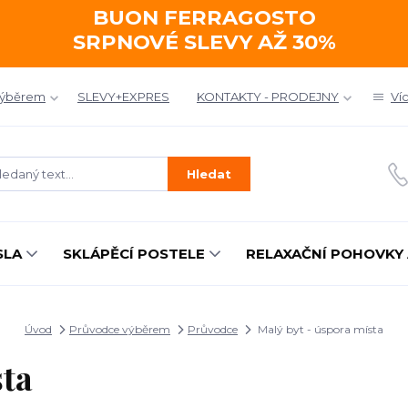
BUON FERRAGOSTO
SRPNOVÉ SLEVY AŽ 30%
výběrem
SLEVY+EXPRES
KONTAKTY - PRODEJNY
Ví
Hledat
SLA
SKLÁPĚCÍ POSTELE
RELAXAČNÍ POHOVKY 
Úvod
Průvodce výběrem
Průvodce
Malý byt - úspora místa
sta