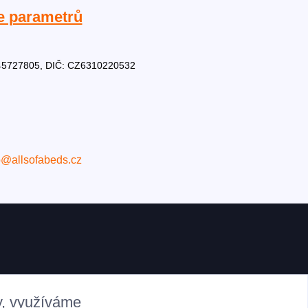
e parametrů
Č: 45727805, DIČ: CZ6310220532
o@allsofabeds.cz
y, využíváme