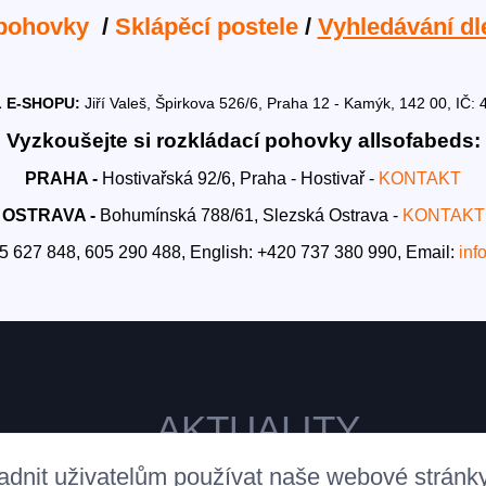
 pohovky
/
Sklápěcí postele
/
Vyhledávání dl
 E-SHOPU:
Jiří Valeš, Špirkova 526/6, Praha 12 - Kamýk, 142 00, I
Vyzkoušejte si rozkládací pohovky allsofabeds:
PRAHA -
Hostivařská 92/6, Praha - Hostivař -
KONTAKT
OSTRAVA -
Bohumínská 788/61, Slezská Ostrava -
KONTAKT
5 627 848, 605 290 488,
English: +420 737 380 990,
Email:
inf
AKTUALITY
adnit uživatelům používat naše webové stránk