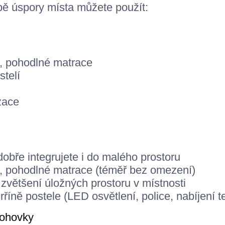
bě úspory místa můžete použít:
t, pohodlné matrace
stelí
zace
dobře integrujete i do malého prostoru
t, pohodlné matrace (téměř bez omezení)
zvětšení úložných prostoru v místnosti
říně postele (LED osvětlení, police, nabíjení t
pohovky