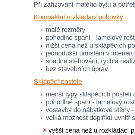
Při zařizování malého bytu a potře
Kompaktní rozkládací pohovky
malé rozměry
pohodlné spaní - lamelový roš
nižší cena než u sklápěcích po
jednodušší umístění v interiéru
snadné stěhování, rychlá reali
bez stavebních úprav
Sklápěcí postele
menší typy sklápěcích postelí 
pohodlné spaní - lamelový roš
vestavby do nábytkové stěny - 
velká možnost doplňků uvnitř sr
×
vyšší cena než u rozkládací 