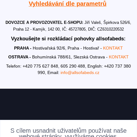
Vyhledávání dle parametrů
DOVOZCE A PROVOZOVATEL E-SHOPU:
Jiří Valeš, Špirkova 526/6,
Praha 12 - Kamýk, 142 00, IČ: 45727805, DIČ: CZ6310220532
Vyzkoušejte si rozkládací pohovky allsofabeds:
PRAHA -
Hostivařská 92/6, Praha - Hostivař -
KONTAKT
OSTRAVA -
Bohumínská 788/61, Slezská Ostrava -
KONTAKT
Telefon: +420 775 627 848, 605 290 488,
English: +420 737 380
990,
Email:
info@allsofabeds.cz
AKTUALITY
S cílem usnadnit uživatelům používat naše
webové stránky, využíváme cookies.