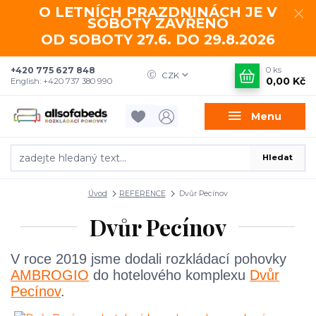
O LETNÍCH PRAZDNINÁCH JE V
SOBOTY ZAVŘENO
OD SOBOTY 27.6. DO 29.8.2026
+420 775 627 848
0
ks
CZK
0,00 Kč
English: +420 737 380 990
Menu
Hledat
Úvod
REFERENCE
Dvůr Pecínov
Dvůr Pecínov
V roce 2019 jsme dodali rozkládací pohovky
AMBROGIO
do hotelového komplexu
Dvůr
Pecínov
.