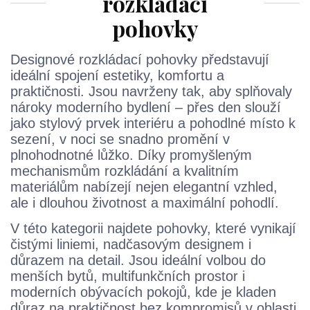
rozkládací
pohovky
Designové rozkládací pohovky představují
ideální spojení estetiky, komfortu a
praktičnosti. Jsou navrženy tak, aby splňovaly
nároky moderního bydlení – přes den slouží
jako stylový prvek interiéru a pohodlné místo k
sezení, v noci se snadno promění v
plnohodnotné lůžko. Díky promyšleným
mechanismům rozkládání a kvalitním
materiálům nabízejí nejen elegantní vzhled,
ale i dlouhou životnost a maximální pohodlí.
V této kategorii najdete pohovky, které vynikají
čistými liniemi, nadčasovým designem i
důrazem na detail. Jsou ideální volbou do
menších bytů, multifunkčních prostor i
moderních obývacích pokojů, kde je kladen
důraz na praktičnost bez kompromisů v oblasti