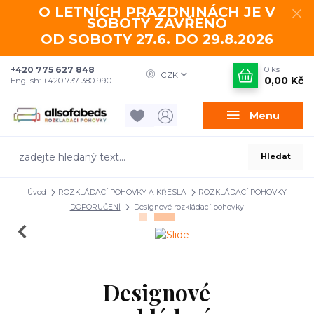
O LETNÍCH PRAZDNINÁCH JE V
SOBOTY ZAVŘENO
OD SOBOTY 27.6. DO 29.8.2026
+420 775 627 848
0
ks
CZK
0,00 Kč
English: +420 737 380 990
Menu
Hledat
Úvod
ROZKLÁDACÍ POHOVKY A KŘESLA
ROZKLÁDACÍ POHOVKY
DOPORUČENÍ
Designové rozkládací pohovky
Designové