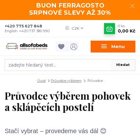
BUON FERRAGOSTO
SRPNOVÉ SLEVY AŽ 30%
+420 775 627 848
0
ks
CZK
0,00 Kč
English: +420 737 380 990
Menu
Hledat
Úvod
Průvodce výběrem
Průvodce
Průvodce výběrem pohovek
a sklápěcích postelí
Stačí vybrat – provedeme vás dál 😊