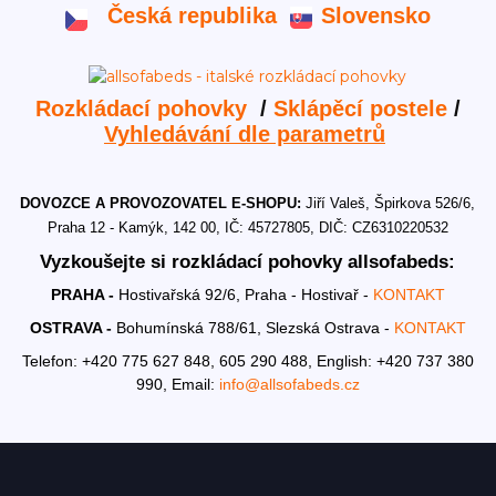
Česká republika
Slovensko
Rozkládací pohovky
/
Sklápěcí postele
/
Vyhledávání dle parametrů
DOVOZCE A PROVOZOVATEL E-SHOPU:
Jiří Valeš, Špirkova 526/6,
Praha 12 - Kamýk, 142 00, IČ: 45727805, DIČ: CZ6310220532
Vyzkoušejte si rozkládací pohovky allsofabeds:
PRAHA -
Hostivařská 92/6, Praha - Hostivař -
KONTAKT
OSTRAVA -
Bohumínská 788/61, Slezská Ostrava -
KONTAKT
Telefon: +420 775 627 848, 605 290 488,
English: +420 737 380
990,
Email:
info@allsofabeds.cz