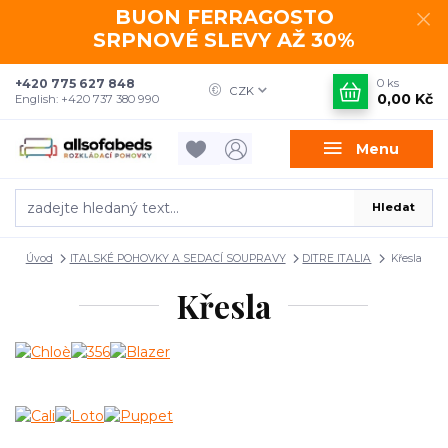
BUON FERRAGOSTO
SRPNOVÉ SLEVY AŽ 30%
+420 775 627 848
0
ks
CZK
0,00 Kč
English: +420 737 380 990
Menu
Hledat
Úvod
ITALSKÉ POHOVKY A SEDACÍ SOUPRAVY
DITRE ITALIA
Křesla
Křesla