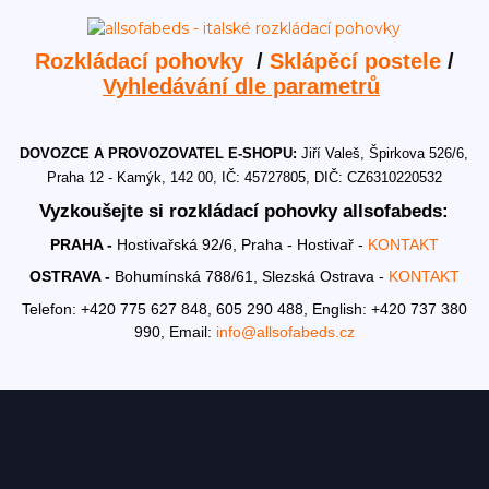
Rozkládací pohovky
/
Sklápěcí postele
/
Vyhledávání dle parametrů
DOVOZCE A PROVOZOVATEL E-SHOPU:
Jiří Valeš, Špirkova 526/6,
Praha 12 - Kamýk, 142 00, IČ: 45727805, DIČ: CZ6310220532
Vyzkoušejte si rozkládací pohovky allsofabeds:
PRAHA -
Hostivařská 92/6, Praha - Hostivař -
KONTAKT
OSTRAVA -
Bohumínská 788/61, Slezská Ostrava -
KONTAKT
Telefon: +420 775 627 848, 605 290 488,
English: +420 737 380
990,
Email:
info@allsofabeds.cz