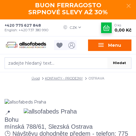
BUON FERRAGOSTO
SRPNOVÉ SLEVY AŽ 30%
+420 775 627 848
0
ks
CZK
0,00 Kč
English: +420 737 380 990
Menu
Hledat
Úvod
KONTAKTY - PRODEJNY
OSTRAVA
📍
Bohu
mínská 788/61, Slezská Ostrava
🕒 Návštěvu dohodněte předem - telefon: 775