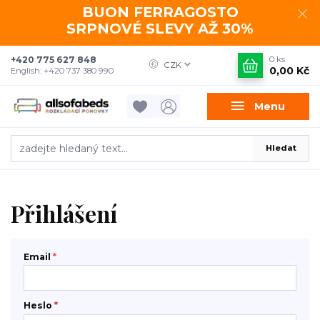
BUON FERRAGOSTO
SRPNOVÉ SLEVY AŽ 30%
+420 775 627 848
0
ks
CZK
0,00 Kč
English: +420 737 380 990
Menu
Hledat
Přihlášení
Email
*
Heslo
*